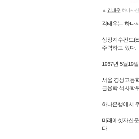
▲
김태우
하나자산
김태우
는 하나
상장지수펀드(E
주력하고 있다.
1967년 5월1
서울 경성고등학
금융학 석사학위
하나은행에서 주
미래에셋자산운
다.