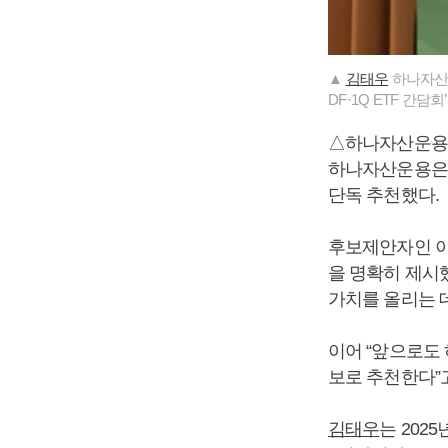
▲
김태우
하나자산운
DF·1Q ETF 간
△하나자산운용
하나자산운용은 
단독 추천했다.
후보제안자인 이
을 명확히 제시
가치를 올리는 데
이어 “앞으로도
보로 추천한다”
김태우
는 202