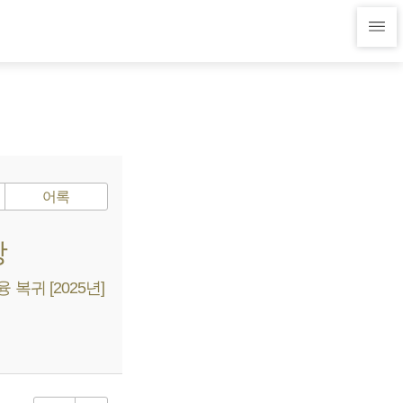
어록
장
복귀 [2025년]