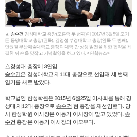
▲
송수건
경성대학교 총장(오른쪽 두 번째)이 2017년 3월9일 오거
돈 동명대학교 총장(왼쪽), 김영섭 부경대학교 총장(왼쪽 두 번째),
안원철 부산예술대학교 총장과 대학 간 상생 발전을 위한 협약을 체
결한 뒤 손을 맞잡고 기념촬영을 하고 있다. <연합뉴스>
△경성대 총장에 3연임
송수건
은 경성대학교 제11대 총장으로 선임돼 세 번째
임기를 새로 받았다.
학교법인 한성학원은 2015년 6월25일 이사회를 통해 경
성대 제12대 총장으로
송수건
현 총장을 재선임했다. 당
시 한성학원 이사장은 이동기 이사장이 맡고 있었다.
송
수건
총장은 이동기 이사장의 이모부다.