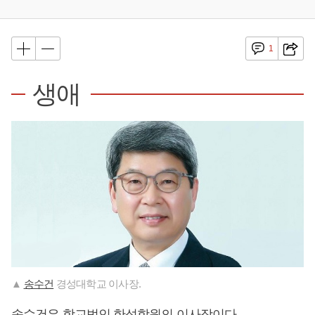
1
생애
▲
송수건
경성대학교 이사장.
송수건
은 학교법인 한성학원의 이사장이다.