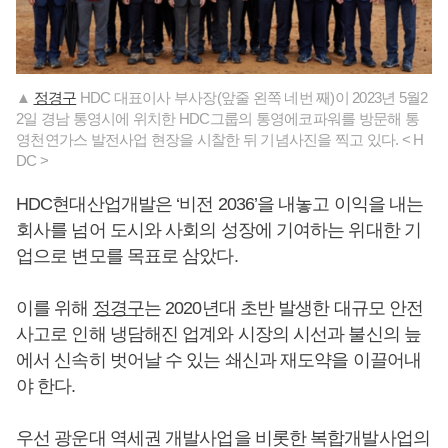
▲
정경구
HDC 대표이사 부사장(앞줄 왼쪽 네번 째)이 2023년 5월2
2일 경남 통영시에 위치한 HDC그룹의 통영에코파워를 방문해 통
영천연가스 발전사업 현장을 시찰한 뒤 기념사진을 찍고 있다. < H
DC >
HDC현대산업개발은 ‘비전 2036’을 내놓고 이익을 내는
회사를 넘어 도시와 사회의 성장에 기여하는 위대한 기
업으로 변모를 목표로 삼았다.
이를 위해
정경구
는 2020년대 초반 발생한 대규모 안전
사고로 인해 냉담해진 업계와 시장의 시선과 불신의 늪
에서 신속히 벗어날 수 있는 쇄신과 재도약을 이끌어내
야 한다.
우선 광운대 역세권 개발사업을 비롯한 복합개발사업의