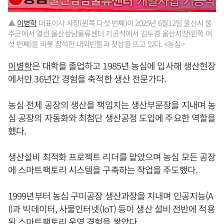
▲
이병학
대표이사 사장(왼쪽 다섯 번째)이 2025년 6월12일 울산시 울
주군에서 열린 울산삼남물류센터 기공식에서 김두겸 울산시장(왼쪽 여
섯 번째)을 비롯 참석한 내외빈들과 첫삽을 뜨고 있다. <농심>
이병학
은 대학을 졸업하고 1985년 농심에 입사해 생산현장
에서만 36년간 경험을 축적한 생산 전문가다.
농심 전체 공장의 생산을 책임지는 생산부문장을 지내며 농
심 공장의 자동화와 최첨단 생산공정 도입에 주요한 역할을
했다.
생산설비 최적화 프로젝트 리더를 맡았으며 농심 모든 공장
에 스마트팩토리 시스템을 구축하는 작업을 주도했다.
1999년부터 농심 구미공장 생산과장을 지내며 인공지능(A
I)과 빅데이터, 사물인터넷(IoT) 등이 생산 설비 전반에 적용
된 스마트팩토리 운영 경험을 쌓았다.