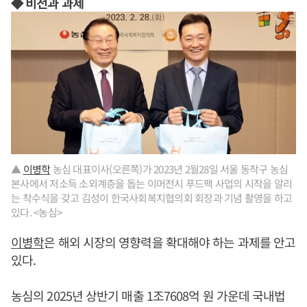
◆ 비전과 과제
▲
이병학
농심 대표이사(오른쪽)가 2023년 2월28일 서울 동작구 농심
본사에서 저소득 소외계층을 돕는 이머전시 푸드팩 사업의 시작을 알리
는 착수식을 갖고 김성이 한국사회복지협의회 회장과 기념 촬영을 하고
있다. <농심>
이병학
은 해외 시장의 영향력을 확대해야 하는 과제를 안고
있다.
농심의 2025년 상반기 매출 1조7608억 원 가운데 국내법