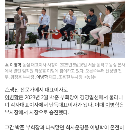
▲
이병학
농심 대표이사 사장이 2025년 5월16일 서울 동작구 농심 본사
에서 열린 임직원 타운홀 미팅에 참여하고 있다. 오른쪽부터 신상열 전
무, 황청용 부사장,
이병학
대표, 조용철 부사장. <농심>
△생산 전문가에서 대표이사로
이병학
은 2023년 2월 박준 부회장이 경영일선에서 물러나
며 각자대표이사에서 단독대표이사가 됐다. 이때
이병학
은
부사장에서 사장으로 승진했다.
그간 박준 부회장과 나눠맡던 회사운영을
이병학
이 온전히