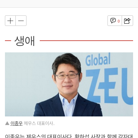
0
생애
▲
이종우
제우스 대표이사.
이종우
는 제우스의 대표이사다. 황하섭 사장과 함께 각자대