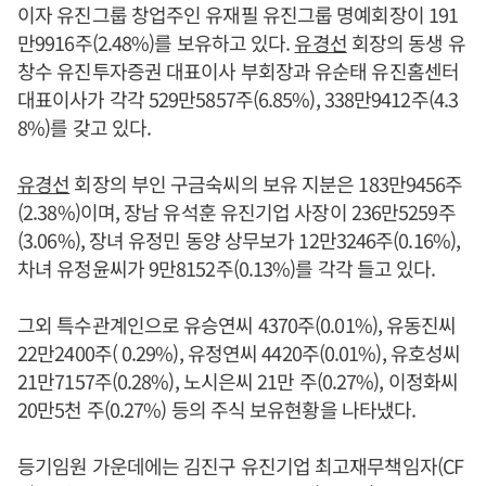
이자 유진그룹 창업주인 유재필 유진그룹 명예회장이 191
만9916주(2.48%)를 보유하고 있다.
유경선
회장의 동생 유
창수 유진투자증권 대표이사 부회장과 유순태 유진홈센터
대표이사가 각각 529만5857주(6.85%), 338만9412주(4.3
8%)를 갖고 있다.
유경선
회장의 부인 구금숙씨의 보유 지분은 183만9456주
(2.38%)이며, 장남 유석훈 유진기업 사장이 236만5259주
(3.06%), 장녀 유정민 동양 상무보가 12만3246주(0.16%),
차녀 유정윤씨가 9만8152주(0.13%)를 각각 들고 있다.
그외 특수관계인으로 유승연씨 4370주(0.01%), 유동진씨
22만2400주( 0.29%), 유정연씨 4420주(0.01%), 유호성씨
21만7157주(0.28%), 노시은씨 21만 주(0.27%), 이정화씨
20만5천 주(0.27%) 등의 주식 보유현황을 나타냈다.
등기임원 가운데에는 김진구 유진기업 최고재무책임자(CF