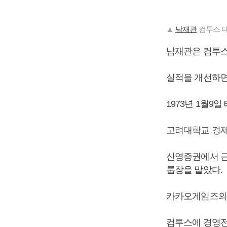
▲
남재관
컴투스 
남재관
은 컴투
실적을 개선하면
1973년 1월9일
고려대학교 경제
신영증권에서 근
룹장을 맡았다.
카카오게임즈의 C
컴투스에 경영전