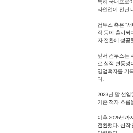
특히 국내프로야구
라인업이 전년 대
컴투스 측은 “서
작 등이 출시되
자 전환에 성공
앞서 컴투스는 
로 실적 변동성이
영업흑자를 기록
다.
2023년 말 선
기준 적자 흐름을
이후 2025년까
전환했다. 신작