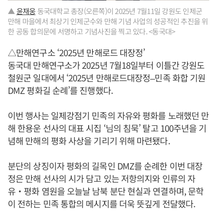
▲
윤재웅
동국대학교 총장(오른쪽)이 2025년 7월11일 강원도 인제군
만해 마을에서 최상기 인제군수와 만해 기념 사업의 성공적인 추진을 위
한 공동 합의문에 서명하고 기념사진을 찍고 있다. <동국대>
△만해연구소 ‘2025년 만해로드 대장정’
동국대 만해연구소가 2025년 7월18일부터 이틀간 강원도
철원군 일대에서 ‘2025년 만해로드대장정–민족 화합 기원
DMZ 평화길 순례’를 진행했다.
이번 행사는 일제강점기 민족의 자유와 평화를 노래했던 만
해 한용운 선사의 대표 시집 ‘님의 침묵’ 탈고 100주년을 기
념해 만해의 평화 사상을 기리기 위해 마련됐다.
분단의 상징이자 평화의 길목인 DMZ를 순례한 이번 대장
정은 만해 선사의 시가 담고 있는 저항의지와 인류의 자
유‧평화 염원을 오늘날 남북 분단 현실과 연결하며, 문학
이 전하는 민족 통합의 메시지를 더욱 뜻깊게 전달했다.