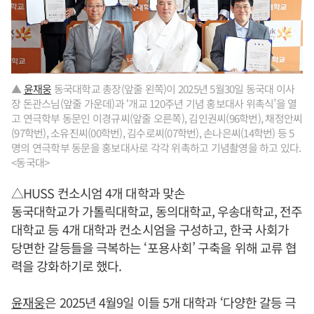
▲
윤재웅
동국대학교 총장(앞줄 왼쪽)이 2025년 5월30일 동국대 이사
장 돈관스님(앞줄 가운데)과 ‘개교 120주년 기념 홍보대사 위촉식’을 열
고 연극학부 동문인 이경규씨(앞줄 오른쪽), 김인권씨(96학번), 채정안씨
(97학번), 소유진씨(00학번), 김수로씨(07학번), 손나은씨(14학번) 등 5
명의 연극학부 동문을 홍보대사로 각각 위촉하고 기념촬영을 하고 있다.
<동국대>
△HUSS 컨소시엄 4개 대학과 맞손
동국대학교가 가톨릭대학교, 동의대학교, 우송대학교, 전주
대학교 등 4개 대학과 컨소시엄을 구성하고, 한국 사회가
당면한 갈등들을 극복하는 ‘포용사회’ 구축을 위해 교류 협
력을 강화하기로 했다.
윤재웅
은 2025년 4월9일 이들 5개 대학과 ‘다양한 갈등 극