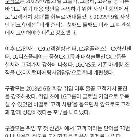
구광모
는 2022년 6월23일 고물가, 고금리, 고환율 등 이른
바 ‘3고’ 위기 대응 방안을 논의하기 위한 사장단 회의에서
도 ‘고객가치 강화’를 화두로 꺼내들었다. 2022년 9월 사장
단 워크숍에선 "미래 준비는 첫째도 둘째도 미래 고객 관점
에서 고민해야 한다"고 강조했다.
이후 LG전자는 CX(고객경험)센터, LG유플러스는 CX혁신센
터, LG디스플레이는 중형CX그룹과 대형솔루션CX그룹을
설치해 고객가치 강화에 나섰다. LGCNS도 기존 마케팅 조
직을 CX디지털마케팅사업담당으로 확대 개편했다.
구광모
는 2018년 6월 회장 취임 이후 줄곧 고객가치 증진
을 강조해왔다. 취임 초에 LG그룹이 글로벌 기업으로 우뚝
설 수 있었던 비결로 ‘고객 사랑’을 꼽으면서 앞으로도 고객
과 함께 성장하겠다는 포부를 나타냈다.
구광모
는 취임 후 첫 신년사에서 ‘고객’이라는 단어를 30번
이나 사용할 정도로 고객가치를 최우선 과제로 꼽았다.