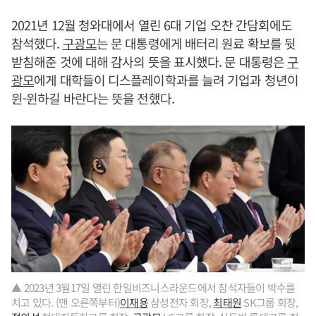
2021년 12월 청와대에서 열린 6대 기업 오찬 간담회에도
참석했다.
구광모
는 문 대통령에게 배터리 원료 확보를 뒷
받침해준 것에 대해 감사의 뜻을 표시했다. 문 대통령은
구
광모
에게 대학들이 디스플레이학과를 늘려 기업과 청년이
윈-윈하길 바란다는 뜻을 전했다.
▲ 2023년 3월17일 열린 한일비즈니스라운드에서 참석자들이 박수를
치고 있다. (맨 오른쪽부터)
이재용
삼성전자 회장,
최태원
SK그룹 회장,