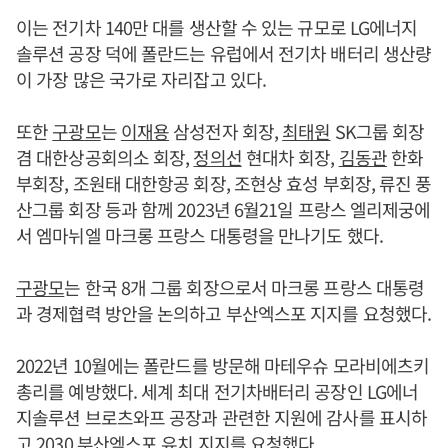
이는 전기차 140만 대를 생산할 수 있는 규모로 LG에너지
솔루션 공장 덕에 폴란드는 유럽에서 전기차 배터리 생산량
이 가장 많은 국가로 자리잡고 있다.
또한
구광모
는
이재용
삼성전자 회장,
최태원
SK그룹 회장
겸 대한상공회의소 회장,
정의선
현대차 회장,
김동관
한화
부회장, 조원태 대한항공 회장, 조현상 효성 부회장, 류진 풍
산그룹 회장 등과 함께 2023년 6월21일 프랑스 엘리제궁에
서 엠마뉘엘 마크롱 프랑스 대통령을 만나기도 했다.
구광모
는 한국 8개 그룹 회장으로서 마크롱 프랑스 대통령
과 경제협력 방안을 논의하고 부산엑스포 지지를 요청했다.
2022년 10월에는 폴란드를 방문해 마테우슈 모라비에츠키
총리를 예방했다. 세계 최대 전기차배터리 공장인 LG에너
지솔루션 브로츠와프 공장과 관련한 지원에 감사를 표시하
고 2030 부산엑스포 유치 지지를 요청했다.