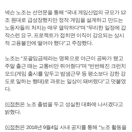
넥슨 노조는 선언문을 통해 “국내 게임산업의 규모가 12
조 원대로 급성장했지만 정작 게임을 설계하고 만드는
노동자들의 처지는 매우 열악하다”며 “무리한 일정에 갑
작스런 요구, 프로젝트가 접히면 이직이 강요되는 상시
적 고용불안에 떨어야 했다”고 주장했다.
노조는 “포괄임금제라는 명목으로 야근이 공짜가 됐고
주말 출근 때는 교통비만 쥐어줬다”며 “빈번해진 크런치
모드(게임 출시를 앞두고 밤샘근무 등 평소보다 강한 강
도로 일하는 행태)로 과로는 일상이 돼버렸다”고 덧붙였
다.
이정헌
은 노조 출범을 두고 성실한 대화에 나서겠다고
밝혔다.
이정헌
은 2018년 9월4일 사내 공지를 통해 “노조 활동을