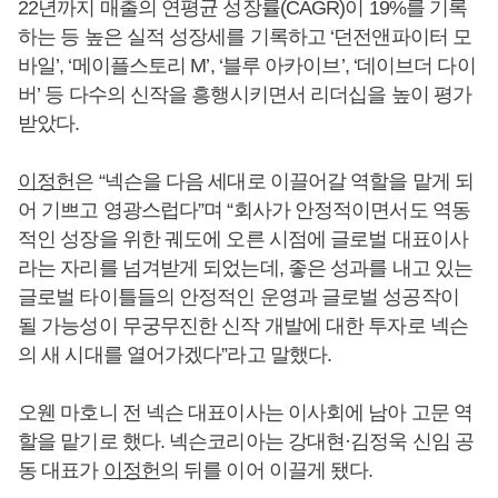
22년까지 매출의 연평균 성장률(CAGR)이 19%를 기록
하는 등 높은 실적 성장세를 기록하고 ‘던전앤파이터 모
바일’, ‘메이플스토리 M’, ‘블루 아카이브’, ‘데이브더 다이
버’ 등 다수의 신작을 흥행시키면서 리더십을 높이 평가
받았다.
이정헌
은 “넥슨을 다음 세대로 이끌어갈 역할을 맡게 되
어 기쁘고 영광스럽다”며 “회사가 안정적이면서도 역동
적인 성장을 위한 궤도에 오른 시점에 글로벌 대표이사
라는 자리를 넘겨받게 되었는데, 좋은 성과를 내고 있는
글로벌 타이틀들의 안정적인 운영과 글로벌 성공작이
될 가능성이 무궁무진한 신작 개발에 대한 투자로 넥슨
의 새 시대를 열어가겠다”라고 말했다.
오웬 마호니 전 넥슨 대표이사는 이사회에 남아 고문 역
할을 맡기로 했다. 넥슨코리아는 강대현·김정욱 신임 공
동 대표가
이정헌
의 뒤를 이어 이끌게 됐다.