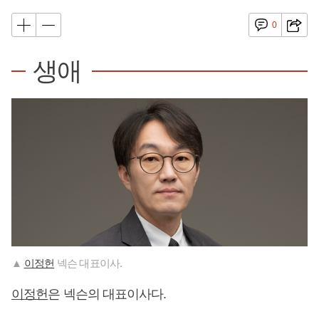
0
생애
▲
이정헌
넥슨 대표이사.
이정헌
은 넥슨의 대표이사다.