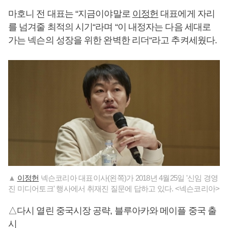
마호니 전 대표는 “지금이야말로
이정헌
대표에게 자리
를 넘겨줄 최적의 시기“라며 “이 내정자는 다음 세대로
가는 넥슨의 성장을 위한 완벽한 리더“라고 추켜세웠다.
▲
이정헌
넥슨코리아 대표이사(왼쪽)가 2018년 4월25일 '신임 경영
진 미디어토크' 행사에서 취재진 질문에 답하고 있다. <넥슨코리아>
△다시 열린 중국시장 공략, 블루아카와 메이플 중국 출
시