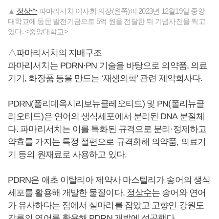
▲
정상수
파마리서치 이사회 의장(왼쪽)이 2023년 12월19일 중앙
대학교에 동문 발전기금으로 5억 원을 전달한 뒤 기념사진을 찍고
있다. <중앙대학교>
△파마리서치의 지배구조
파마리서치는 PDRN·PN 기술을 바탕으로 의약품, 의료
기기, 화장품 등을 만드는 ‘재생의학’ 관련 제약회사다.
PDRN(폴리데옥시리보뉴클레오티드) 및 PN(폴리뉴클
리오티드)은 연어의 생식세포에서 분리된 DNA 분절체
다. 파마리서치는 이를 특화된 규격으로 분리·정제하고
약효를 가지는 특정 절편으로 규격화해 의약품, 의료기
기 등의 원재료로 사용하고 있다.
PDRN은 애초 이탈리아 제약사 마스텔리가 송어의 생식
세포를 활용해 개발한 물질이다.
정상수
는 송어와 연어
가 유사하다는 점에서 실마리를 잡았고 고향인 강원도
강릉의 연어를 활용해 PDRN 개발에 성공했다.