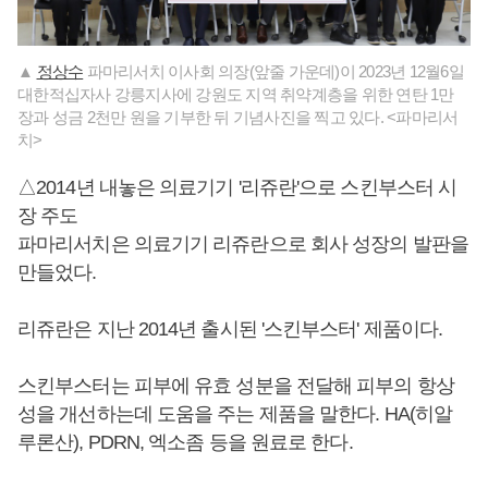
▲
정상수
파마리서치 이사회 의장(앞줄 가운데)이 2023년 12월6일
대한적십자사 강릉지사에 강원도 지역 취약계층을 위한 연탄 1만
장과 성금 2천만 원을 기부한 뒤 기념사진을 찍고 있다. <파마리서
치>
△2014년 내놓은 의료기기 '리쥬란'으로 스킨부스터 시
장 주도
파마리서치은 의료기기 리쥬란으로 회사 성장의 발판을
만들었다.
리쥬란은 지난 2014년 출시된 '스킨부스터' 제품이다.
스킨부스터는 피부에 유효 성분을 전달해 피부의 항상
성을 개선하는데 도움을 주는 제품을 말한다. HA(히알
루론산), PDRN, 엑소좀 등을 원료로 한다.