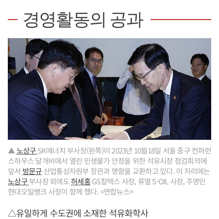
경영활동의 공과
▲
노상구
SK에너지 부사장(왼쪽)이 2023년 10월18일 서울 중구 컨퍼런
스하우스 달개비에서 열린 민생물가 안정을 위한 석유시장 점검회의에
앞서
방문규
산업통상자원부 장관과 명함을 교환하고 있다. 이 자리에는
노상구
부사장 외에도
허세홍
GS칼텍스 사장, 류열 S-OIL 사장, 주영민
현대오일뱅크 사장이 함께 했다. <연합뉴스>
△유일하게 수도권에 소재한 석유화학사