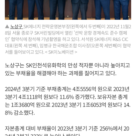
▲
노상구
SK에너지 전략운영본부장(왼쪽에서 두번째)이 2022년 11월2
8일 서울 종로구 SK서린빌딩에서 열린 '선박 운항 경제속도 준수 캠페
인' 협약식에 참석해 기념촬영을 하고 있다. 서석원 SK에너지 R&S CIC
대표(왼쪽 세 번째), 임병규 한국해운조합 이사장(오른쪽 세번째)이 협약
서를 들어보이고 있다. < SK이노베이션 >
노상구는 SK인천석유화학의 만성 적자뿐 아니라 높아지고
있는 부채율을 해결해야 하는 과제를 짊어지고 있다.
2024년 3분기 기준 부채총계는 4조5556억 원으로 2023년
3분기 4조1118억 원보다 11.6% 증가했다. 보유자본 총계
는 1조3680억 원으로 2023년 3분기 1조6053억 원보다 14.
8% 감소했다.
자본총계 대비 부채율이 2023년 3분기 기준 256%에서 20
24년 3분기 333%로 늘어난 셈이다.