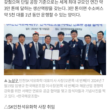
갖췄으며 단일 공장 기준으로는 세계 최대 규모인 연간 약
3만 톤에 달하는 생산역량을 갖는다. 3만 톤이면 수소버스
약 5천 대를 1년 동안 운행할 수 있는 양이다.
▲
노상구
인천SK석유화학 대표이사 사장(오른쪽 네 번째)이 2024년 7
월19일 임병규 한국해운조합 이사장(왼쪽 네 번째)과 해운산업 경쟁력
강화를 위한 서해안 연료유 공급 협약을 맺고 참석자들과 기념사진을 찍
고 있다. <한국해운조합>
△SK인천석유화학 사장 취임