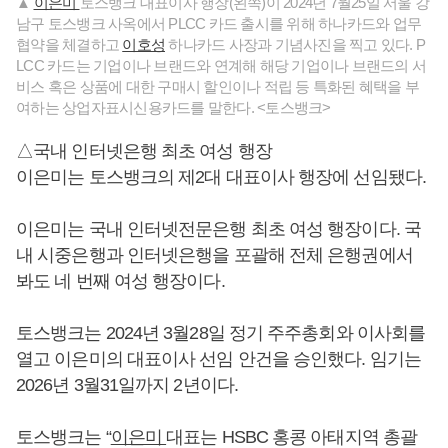
▲
이은미
토스뱅크 대표이사 행장(왼쪽)이 2024년 7월25일 서울 강
남구 토스뱅크 사옥에서 PLCC 카드 출시를 위해 하나카드와 업무
협약을 체결하고
이호성
하나카드 사장과 기념사진을 찍고 있다. P
LCC 카드는 기업이나 브랜드와 연계해 해당 기업이나 브랜드의 서
비스 혹은 상품에 대한 구매시 할인이나 적립 등 특화된 혜택을 부
여하는 상업자표시신용카드를 말한다. <토스뱅크>
△국내 인터넷은행 최초 여성 행장
이은미는 토스뱅크의 제2대 대표이사 행장에 선임됐다.
이은미는 국내 인터넷전문은행 최초 여성 행장이다. 국
내 시중은행과 인터넷은행을 포괄해 전체 은행권에서
봐도 네 번째 여성 행장이다.
토스뱅크는 2024년 3월28일 정기 주주총회와 이사회를
열고 이은미의 대표이사 선임 안건을 승인했다. 임기는
2026년 3월31일까지 2년이다.
토스뱅크는 “
이은미
대표는 HSBC 홍콩 아태지역 총괄