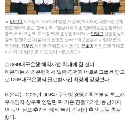
▲
이은미
토스뱅크 대표이사 행장(오른쪽)이 2025년 3월19일 은행
연합회에서 열린 '한국무역보험공사와 지방·인터넷전문은행(케이
뱅크, 카카오뱅크, 토스뱅크)의 업무협약식'에서
안덕근
산업통상자
원부 장관(가운데)을 비롯 장영진 한국무역보험공사 사장(오른쪽
두 번째),
최우형
케이뱅크 대표이사(왼쪽),
윤호영
카카오뱅크 대표
이사와 기념촬영을 하고 있다. <토스뱅크>
△DGB대구은행 해외사업 확대에 힘 실어
이은미는 해외은행에서 일한 경험과 네트워크를 바탕으
로 DGB대구은행의 글로벌사업 확장에 앞장섰다.
이은미는 2023년 DGB대구은행 경영기획본부장 최고재
무책임자 상무로 영입된 뒤 기존 진출국가인 동남아지
역 등의 점포 추가와 해외 투자, 신사업 추진 등을 총괄
했다.