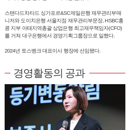
스탠다드차타드 싱가포르&SC제일은행 재무관리부매
니저와 도이치은행 서울지점 재무관리부문장, HSBC홍
콩 지부 아태지역총괄 상업은행 최고재무책임자(CFO)
를 거쳐 대구은행에서 경영기획그룹장으로 일했다.
2024년 토스뱅크 대표이사 행장에 선임됐다.
경영활동의 공과