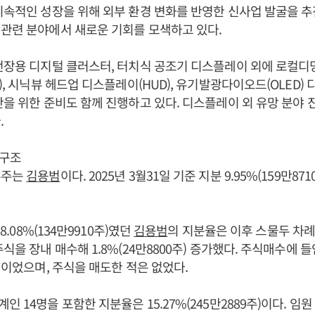
지속적인 성장을 위해 외부 환경 변화를 반영한 신사업 발굴을 추
관련 분야에서 새로운 기회를 모색하고 있다.
전장용 디지털 클러스터, 터치식 공조기 디스플레이 외에 로컬디밍(Lo
동), 시닉뷰 헤드업 디스플레이(HUD), 유기발광다이오드(OLED)
산을 위한 준비도 함께 진행하고 있다. 디스플레이 외 유망 분야 
.
구조
주주는
김용범
이다. 2025년 3월31일 기준 지분 9.95%(159만8
 8.08%(134만9910주)였던
김용범
의 지분율은 이후 스물두 차례
식을 장내 매수해 1.8%(24만8800주) 증가했다. 주식매수에 들
3원이었으며, 주식을 매도한 적은 없었다.
인 14명을 포함한 지분율은 15.27%(245만2889주)이다. 임