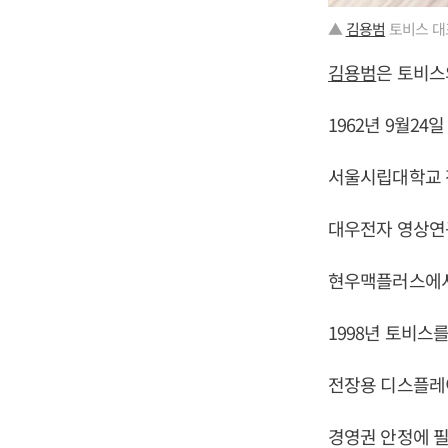
▲
김용범
토비스 대
김용범
은 토비스
1962년 9월24
서울시립대학교 
대우전자 영상연
현우맥플러스에서
1998년 토비스
전장용 디스플레
경영권 안정에 필