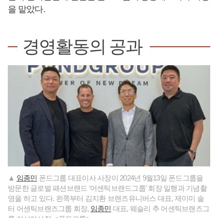
을 맡았다.
경영활동의 공과
▲
임종민
폰드그룹 대표이사 사장이 2024년 9월13일 폰드그룹을
방문한 글로벌 패션브랜드 ‘어센틱브랜드그룹’ 회장 일행과 기념촬
영을 하고 있다. 왼쪽부터 김지환 브랜즈유니버스 대표, 제이미 솔
터 어센틱브랜즈그룹 회장,
임종민
대표, 웨슬리 추 어센틱브랜즈그