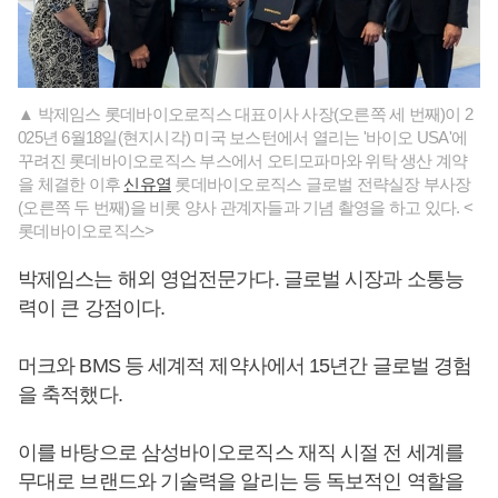
▲ 박제임스 롯데바이오로직스 대표이사 사장(오른쪽 세 번째)이 2
025년 6월18일(현지시각) 미국 보스턴에서 열리는 '바이오 USA'에
꾸려진 롯데바이오로직스 부스에서 오티모파마와 위탁 생산 계약
을 체결한 이후
신유열
롯데바이오로직스 글로벌 전략실장 부사장
(오른쪽 두 번째)을 비롯 양사 관계자들과 기념 촬영을 하고 있다. <
롯데바이오로직스>
박제임스는 해외 영업전문가다. 글로벌 시장과 소통능
력이 큰 강점이다.
머크와 BMS 등 세계적 제약사에서 15년간 글로벌 경험
을 축적했다.
이를 바탕으로 삼성바이오로직스 재직 시절 전 세계를
무대로 브랜드와 기술력을 알리는 등 독보적인 역할을