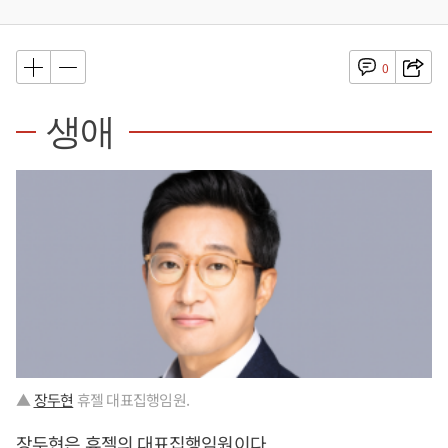
0
생애
▲
장두현
휴젤 대표집행임원.
장두현
은 휴젤의 대표집행임원이다.