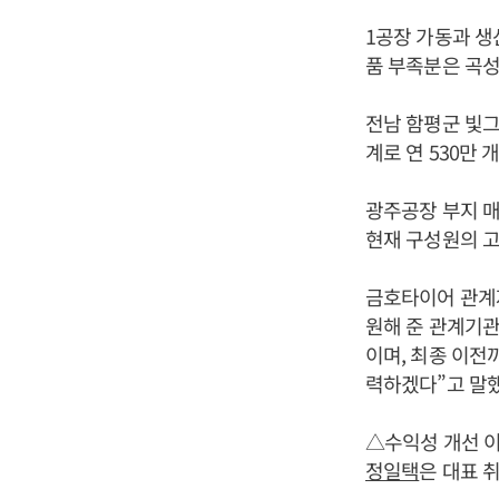
1공장 가동과 생
품 부족분은 곡
전남 함평군 빛그
계로 연 530만 
광주공장 부지 매
현재 구성원의 고
금호타이어 관계
원해 준 관계기관
이며, 최종 이전
력하겠다”고 말했
△수익성 개선 
정일택
은 대표 