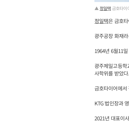
▲
정일택
금호타이어
정일택
은 금호타
광주공장 화재라는
1964년 6월11
광주제일고등학교
사학위를 받았다
금호타이어에서 
KTG 법인장과 
2021년 대표이