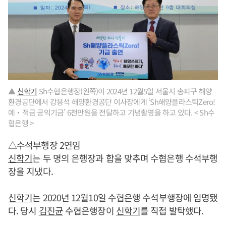
▲
신학기
Sh수협은행장(왼쪽)이 2024년 12월5일 서울시 송파구 해양
환경공단에서 강용석 해양환경공단 이사장에게 ‘Sh해양플라스틱Zero!
예‧적금 공익기금’ 6천만원을 전달하고 기념촬영을 하고 있다. < Sh수
협은행 >
△수석부행장 2연임
신학기
는 두 명의 은행장과 합을 맞추며 수협은행 수석부행
장을 지냈다.
신학기
는 2020년 12월10일 수협은행 수석부행장에 임명됐
다. 당시
김진균
수협은행장이
신학기
를 직접 발탁했다.