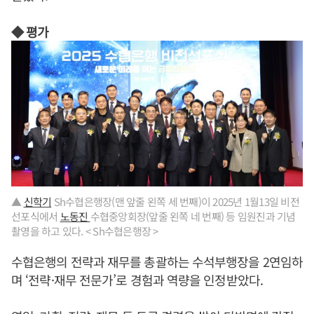
◆ 평가
▲
신학기
Sh수협은행장(맨 앞줄 왼쪽 세 번째)이 2025년 1월13일 비전
선포식에서
노동진
수협중앙회장(앞줄 왼쪽 네 번째) 등 임원진과 기념
촬영을 하고 있다. < Sh수협은행장 >
수협은행의 전략과 재무를 총괄하는 수석부행장을 2연임하
며 ‘전략·재무 전문가’로 경험과 역량을 인정받았다.