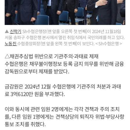
▲
신학기
Sh수협은행장(맨 앞줄 오른쪽 첫 번째)이 2024년 11월18일
서울 송파구 수협은행 본사에서 열린 취임식에서 국민의례를 하고 있다.
노동진
수협중앙회장(맨 앞줄 왼쪽 첫 번째)이 보인다. < Sh수협은행 >
△채권추심법 위반으로 기관주의·과태료 제재
수협은행은 채무불이행정보 등록 금지 의무를 위반해 금융
감독원으로부터 제재를 받았다.
금감원은 2024년 12월 수협은행에 기관주의 처분과 과태
료 3억6120만 원을 부과했다.
이와 동시에 관련 임원 2명에게는 각각 견책과 주의 조치
를, 다른 임원 1명에게는 견책상당의 퇴직자 위법·부당사항
통보 조치를 취했다.