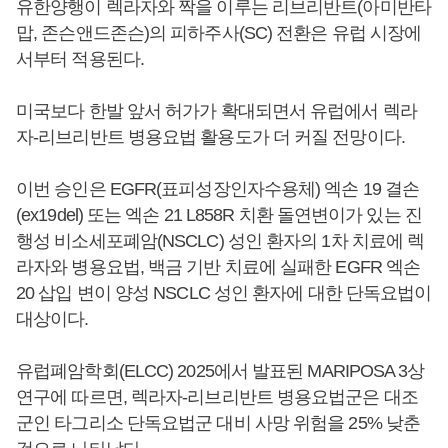
유한양행이 렉라자와 짝을 이루는 리브리반트(아미반타
맙, 존슨앤드존슨)의 피하주사(SC) 전환은 유럽 시장에
서부터 적용된다.
미국보다 한발 앞서 허가가 확대되면서 유럽에서 렉라
자-리브리반트 병용요법 활용도가 더 커질 전망이다.
이번 승인은 EGFR(표피성장인자수용체) 엑손 19 결손
(ex19del) 또는 엑손 21 L858R 치환 돌연변이가 있는 진
행성 비소세포폐암(NSCLC) 성인 환자의 1차 치료에 렉
라자와 병용요법, 백금 기반 치료에 실패한 EGFR 엑손
20 삽입 변이 양성 NSCLC 성인 환자에 대한 단독요법이
대상이다.
유럽폐암학회(ELCC) 2025에서 발표된 MARIPOSA 3상
연구에 따르면, 렉라자-리브리반트 병용요법군은 대조
군인 타그리소 단독요법군 대비 사망 위험을 25% 낮춘