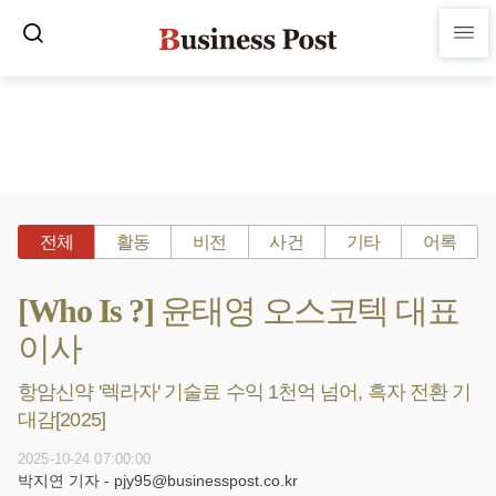
전체
활동
비전
사건
기타
어록
[Who Is ?] 윤태영 오스코텍 대표
이사
항암신약 '렉라자' 기술료 수익 1천억 넘어, 흑자 전환 기
대감[2025]
2025-10-24 07:00:00
박지연 기자 - pjy95@businesspost.co.kr