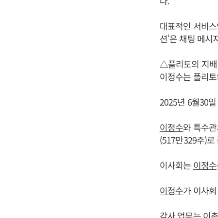
다.
대표적인 서비스인
션’은 채팅 메시
△플리토의 지배
이정수
는 플리토
2025년 6월30
이정수
와 특수관계
(517만329주)
이사회는
이정수
이정수
가 이사회
감사 업무는 이촌