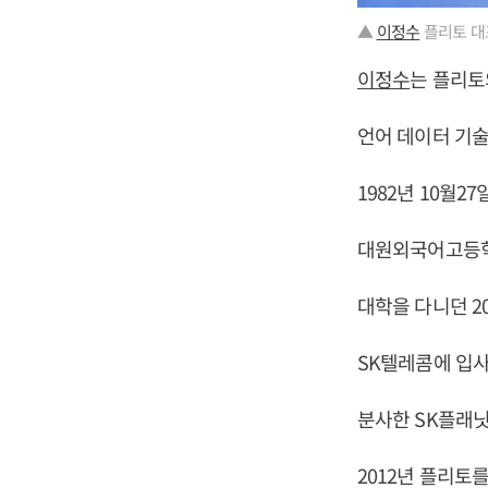
▲
이정수
플리토 대
이정수
는 플리토
언어 데이터 기술
1982년 10월2
대원외국어고등학
대학을 다니던 2
SK텔레콤에 입사
분사한 SK플래닛
2012년 플리토