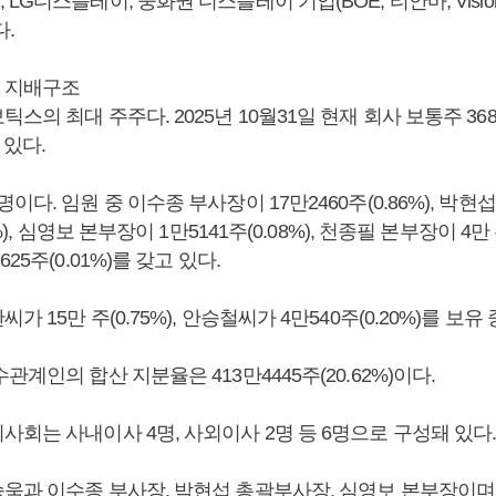
G디스플레이, 중화권 디스플레이 기업(BOE, 티안마, Visionox
.
 지배구조
틱스의 최대 주주다. 2025년 10월31일 현재 회사 보통주 368만
 있다.
이다. 임원 중 이수종 부사장이 17만2460주(0.86%), 박현
%), 심영보 본부장이 1만5141주(0.08%), 천종필 본부장이 4만 주
25주(0.01%)를 갖고 있다.
 15만 주(0.75%), 안승철씨가 4만540주(0.20%)를 보유
관계인의 합산 지분율은 413만4445주(20.62%)이다.
회는 사내이사 4명, 사외이사 2명 등 6명으로 구성돼 있다
승욱
과 이수종 부사장, 박현섭 총괄부사장, 심영보 본부장이며