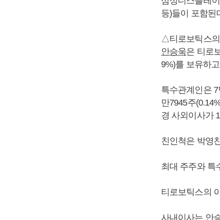
삼성디스플레이, L
등)들이 포함된다
△티로보틱스의
안승욱
은 티로보
9%)를 보유하고
특수관계인은 7명
만7945주(0.14
경 사외이사가 16
친인척은 박영찬씨가
최대 주주와 특수
티로보틱스의 이사
사내이사는
안