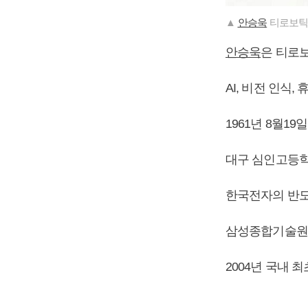
▲
안승욱
티로보틱
안승욱
은 티로
AI, 비전 인식
1961년 8월1
대구 심인고등학
한국전자의 반도
삼성종합기술원
2004년 국내