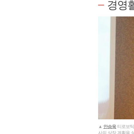
경영
▲
안승욱
티로보틱스
사의 상장 계획을 