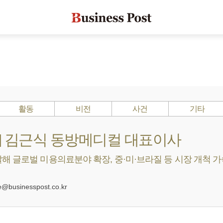
활동
비전
사건
기타
s ?] 김근식 동방메디컬 대표이사
 글로벌 미용의료분야 확장, 중·미·브라질 등 시장 개척 가속 
0
businesspost.co.kr