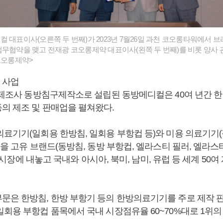
 대표이사(오른쪽 두 번째)가 2023년 7월26일 과천 코오롱타워에서 
업무협약을 맺고 전재광 코오롱제약 대표이사(왼쪽 두 번째)를 비롯 양사
<코오롱제약>
 사업
침 제조사 동방침구제작소로 설립된 동방메디컬은 40여 년간 
의 제조 및 판매업을 펼쳐왔다.
료기기(일회용 한방침, 일회용 부항컵 등)와 미용 의료기기(필
등을 고유 브랜드(동방침, 동방 부항컵, 엘라스티 필러, 엘라스티
)로 시장에 내놓고 국내와 아시아, 북미, 남미, 유럽 등 세계 5
문은 한방침, 한방 부항기 등의 한방의료기기를 주로 제작 
일회용 부항컵 품목에서 국내 시장점유율 60~70%대로 1위의