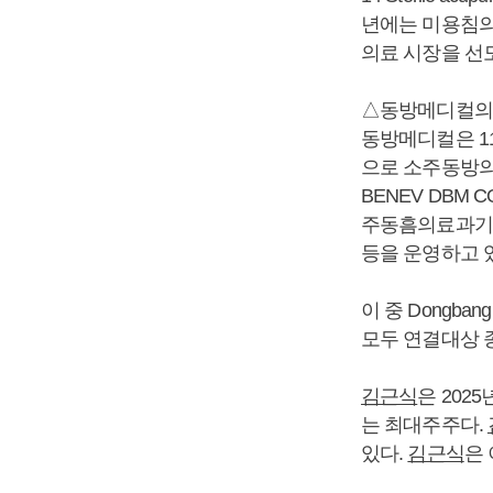
년에는 미용침의
의료 시장을 선
△동방메디컬의
동방메디컬은 1
으로 소주동방의
BENEV DBM CORP
주동흠의료과기 
등을 운영하고 
이 중 Dongba
모두 연결대상 
김근식
은 202
는 최대주주다.
있다.
김근식
은 