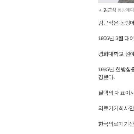
▲
김근식
동방메디
김근식
은 동방
1956년 3월 태
경희대학교 원예
1985년 한방
경했다.
필텍의 대표이사
의료기기회사인
한국의료기기산