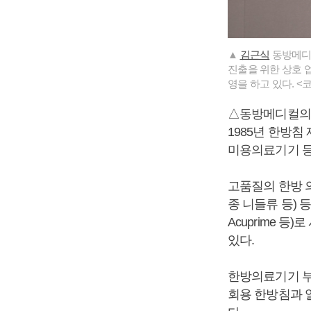
▲
김근식
동방메디컬
진출을 위한 상호 
영을 하고 있다. 
△동방메디컬의
1985년 한방
미용의료기기 등
고품질의 한방 의
종 니들류 등) 
Acuprime 등
있다.
한방의료기기 부
회용 한방침과 