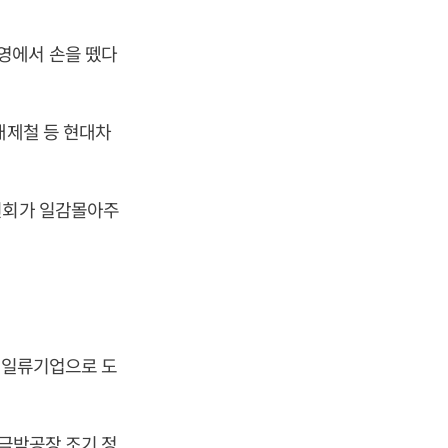
영에서 손을 뗐다
대제철 등 현대차
위원회가 일감몰아주
벌 일류기업으로 도
 극박공장 조기 정