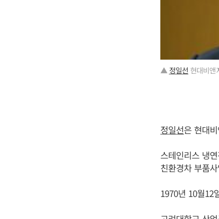
▲
정일선
현대비앤지
정일선
은 현대비
스테인리스 냉연
친환경차 부품사업
1970년 10월
고려대학교 산업