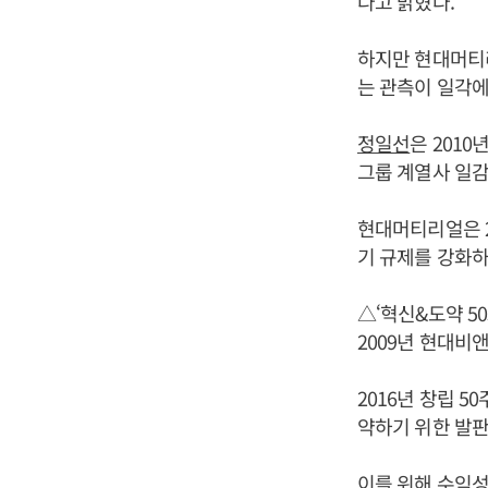
다고 밝혔다.
하지만 현대머티
는 관측이 일각에
정일선
은 201
그룹 계열사 일감으
현대머티리얼은 2
기 규제를 강화하
△‘혁신&도약 50
2009년 현대비앤
2016년 창립 
약하기 위한 발판
이를 위해 수익성