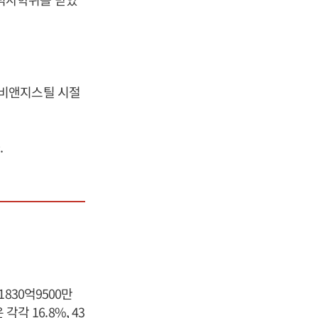
 비앤지스틸 시절
.
830억9500만
각 16.8%, 43