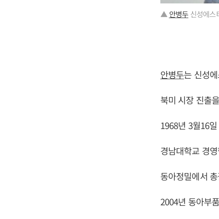
▲
안병두
신성에스티
안병두
는 신성에
북미 시장 진출을
1968년 3월16
경남대학교 경영
동아정밀에서 총
2004년 동아부