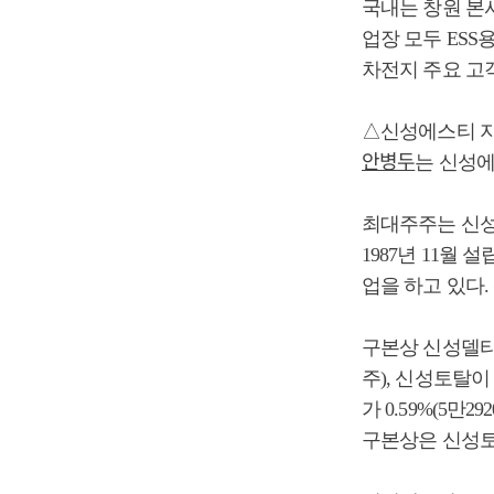
국내는 창원 본사
업장 모두 ESS
차전지 주요 고객사
△신성에스티 
안병두
는 신성에스
최대주주는 신성델
1987년 11월 
업을 하고 있다.
구본상 신성델타테크
주), 신성토탈이
가 0.59%(5만
구본상은 신성토탈