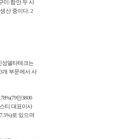
구미·함안 두 사
생산 중이다. 2
.
. 신성델타테크는
등 3개 부문에서 사
%(79만3800
성에스티 대표이사
7.5%)로 있으며