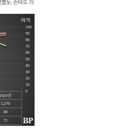
안병두
, 손태도 각