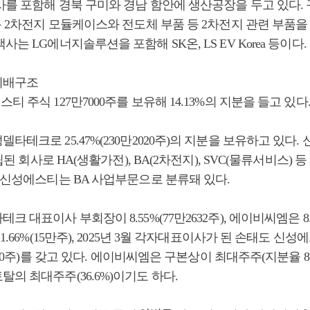
를 포함해 경북 구미와 경남 함안에 생산공장을 두고 있다. 
용 2차전지 모듈케이스와 전도체 부품 등 2차전지 관련 부품을 
는 LG에너지솔루션을 포함해 SK온, LS EV Korea 등이다.
지배구조
티 주식 127만7000주를 보유해 14.13%의 지분을 들고 있다
타테크로 25.47%(230만2020주)의 지분을 보유하고 있다
설립된 회사로 HA(생활가전), BA(2차전지), SVC(물류서비스) 
 신성에스티는 BA 사업부문으로 분류돼 있다.
 대표이사 부회장이 8.55%(77만2632주), 에이비씨엠은 8.78
 1.66%(15만주), 2025년 3월 각자대표이사가 된 손태도 신
2920주)를 갖고 있다. 에이비씨엠은 구본상이 최대주주(지분율 8
의 최대주주(36.6%)이기도 하다.