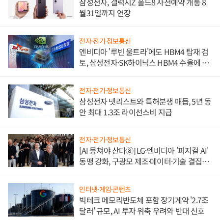
삼성전자, 갤럭시Z 폴드8 사전예약 개통 8
월31일까지 연장
전자·전기·정보통신
엔비디아 '루빈 울트라'에도 HBM4 탑재 검
토, 삼성전자·SK하이닉스 HBM4 수율에 주
도권 갈린다
전자·전기·정보통신
삼성전자 넷리스트와 특허분쟁 매듭, 5년 동
안 최대 1.3조 라이선스비 지급
전자·전기·정보통신
[AI 뭉쳐야 산다⑧] LG·엔비디아 '피지컬 AI'
동맹 강화, 구광모 제조·데이터·기술 결집
해 종합 로보틱스 기업으로
인터넷·게임·콘텐츠
빅테크 메모리반도체 포함 장기계약 '2.7조
달러' 규모, AI 투자 위축 우려와 반대 신호