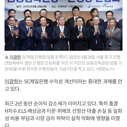
▲
이광희
SC제일은행장(앞줄 왼쪽)이 2025년 8월28일 서울 중구 은행
연합회에서 열린 은행장 간담회를 마친 뒤 이찬진 금융감독원장(앞줄 가
운데)을 비롯 참석한 은행장들과 기념사진을 찍고 있다. <연합뉴스>
이광희
는 SC제일은행 수익성 개선이라는 중대한 과제를 안
고 있다.
최근 2년 동안 순이익 감소세가 이어지고 있다. 특히 홍콩
H지수 ELS 배상금과 티몬ᐧ위메프 선정산 대출 손실 등 일회
성 비용 부담과 시장 금리 하락이 실적 악화에 영향을 미쳤
다.