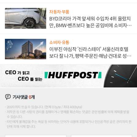
자동차·부품
BYD코리아 가격 앞세워 수입차 4위 올랐지
만, BMW·벤츠보다 높은 공임비에 소비자
불만 폭발
소비자·유통
이부진 야심작 '신라스테이' 서울신라호텔
보다 잘 나가, 평택·주문진·해남·건대로 성
장판 더 넓힌다
기사댓글
0
개
200자까지 쓰실 수 있습니다. (현재 0 byte / 최대 400byte)
저작권 등 다른 사람의 권리를 침해하거나 명예를 훼손하는 댓글은 관련 법률에 의해 제재를 받을
수 있습니다.
타인에게 불쾌감을 주는 욕설 등 비하하는 단어가 내용에 포함되거나 인신공격성 글은 관리자의 판
단에 의해 삭제 합니다.