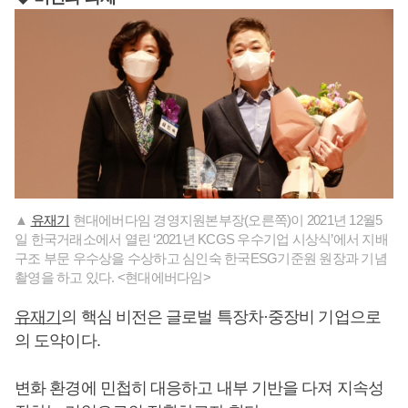
▲
유재기
현대에버다임 경영지원본부장(오른쪽)이 2021년 12월5
일 한국거래소에서 열린 ‘2021년 KCGS 우수기업 시상식’에서 지배
구조 부문 우수상을 수상하고 심인숙 한국ESG기준원 원장과 기념
촬영을 하고 있다. <현대에버다임>
유재기
의 핵심 비전은 글로벌 특장차·중장비 기업으로
의 도약이다.
변화 환경에 민첩히 대응하고 내부 기반을 다져 지속성