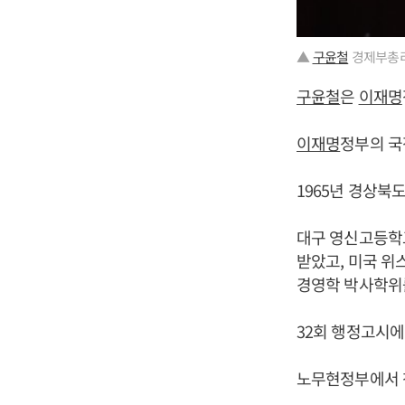
▲
구윤철
경제부총리
구윤철
은
이재명
이재명
정부의 국
1965년 경상북
대구 영신고등학
받았고, 미국 
경영학 박사학위
32회 행정고시에
노무현정부에서 