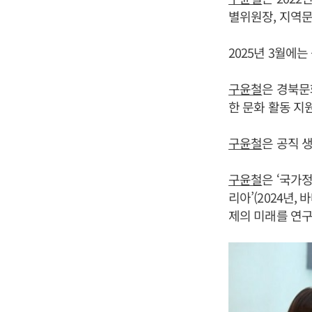
별위원장, 지역문
2025년 3월에
구윤철
은 경북문
한 문화 활동 지
구윤철
은 공직 
구윤철
은 ‘국가정
리아’(2024년,
제의 미래를 연구