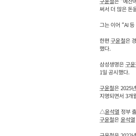
구윤철
은 “예산
써서 더 많은 돈
그는 이어 “AI
한편
구윤철
은 
했다.
삼성생명은
구윤
1일 공시했다.
구윤철
은 202
지명되면서 3개월
△
윤석열
정부 출
구윤철
은
윤석열
구윤철
은 2022