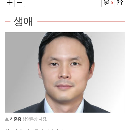
0
생애
▲
허준홍
삼양통상 사장.