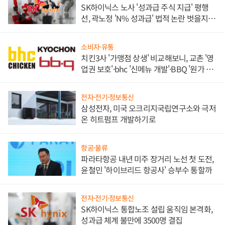
SK하이닉스 노사 '성과급 주식 지급' 평행
선, 곽노정 'N% 성과급' 법적 논란 벗을지 주
목
소비자·유통
치킨3사 '가맹점 상생' 비교해보니, 교촌 '영
업권 보호'·bhc '신메뉴 개발'·BBQ '원가 부
담'
전자·전기·정보통신
삼성전자, 미국 오크리지국립연구소와 극저
온 히트펌프 개발하기로
항공·물류
파라타항공 내년 미주 장거리 노선 첫 도전,
윤철민 '하이브리드 항공사' 승부수 통할까
전자·전기·정보통신
SK하이닉스 통합노조 설립 움직임 본격화,
성과급 체계 불만에 3500명 결집