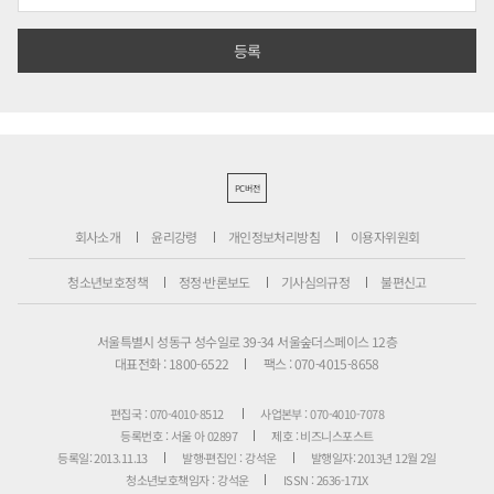
PC버전
회사소개
윤리강령
개인정보처리방침
이용자위원회
청소년보호정책
정정·반론보도
기사심의규정
불편신고
서울특별시 성동구 성수일로 39-34 서울숲더스페이스 12층
대표전화 : 1800-6522
팩스 : 070-4015-8658
편집국 : 070-4010-8512
사업본부 : 070-4010-7078
등록번호 : 서울 아 02897
제호 : 비즈니스포스트
등록일: 2013.11.13
발행·편집인 : 강석운
발행일자: 2013년 12월 2일
청소년보호책임자 : 강석운
ISSN : 2636-171X