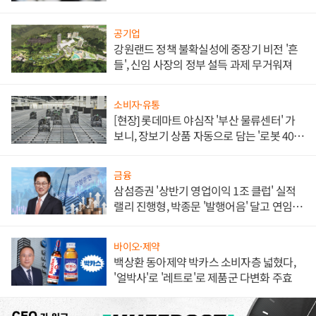
공기업
강원랜드 정책 불확실성에 중장기 비전 '흔
들', 신임 사장의 정부 설득 과제 무거워져
소비자·유통
[현장] 롯데마트 야심작 '부산 물류센터' 가
보니, 장보기 상품 자동으로 담는 '로봇 400
대' 장관
금융
삼섬증권 '상반기 영업이익 1조 클럽' 실적
랠리 진행형, 박종문 '발행어음' 달고 연임 향
하나
바이오·제약
백상환 동아제약 박카스 소비자층 넓혔다,
'얼박사'로 '레트로'로 제품군 다변화 주효