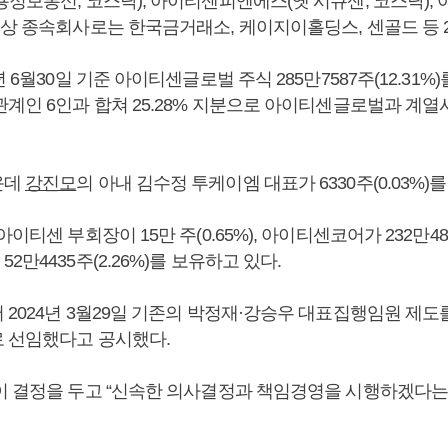
용정보통신, 코스닥), 아이티센피엔에스(옛 시큐센, 코스닥),
대상 종속회사로는 한국금거래소, 케이지이홀딩스, 센골드 등 2
5년 6월30일 기준 아이티센글로벌 주식 285만7587주(12.31%
관계인 6인과 합쳐 25.28% 지분으로 아이티센글로벌과 계열
운데
강진모
의 아내 김수정 투케이엠 대표가 6330주(0.03%)를
이티센 부회장이 15만 주(0.65%), 아이티센코어가 232만4879
2만4435주(2.26%)를 보유하고 있다.
 2024년 3월29일 기존의 박정재·강승우 대표집행임원 제
 선임했다고 공시했다.
이 결정을 두고 “신속한 의사결정과 책임경영을 시행하겠다는