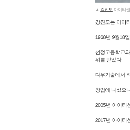
▲
강진모
아이티센
강진모
는 아이티
1968년 9월1
선정고등학교와
위를 받았다
다우기술에서 직
창업에 나섰으나
2005년 아이
2017년 아이티