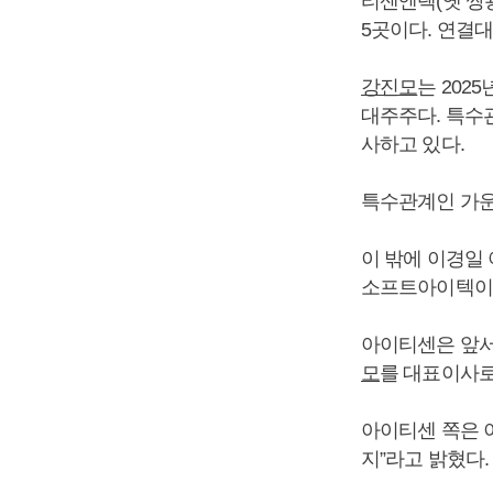
티센엔텍(옛 쌍
5곳이다. 연결
강진모
는 202
대주주다. 특수
사하고 있다.
특수관계인 가
이 밖에 이경일 아
소프트아이텍이 5
아이티센은 앞서
모
를 대표이사로
아이티센 쪽은 
지”라고 밝혔다.