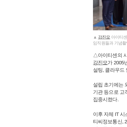
▲
강진모
아이티센그
임직원들과 기념촬영
△아이티센의 
강진모
가 2005
설팅, 클라우드 
설립 초기에는 외
기관 등으로 고객
집중시켰다.
이후 자체 IT 
티씨정보통신, 20