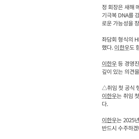
정 회장은 새해 
기극복 DNA를 
로운 가능성을 
좌담회 형식의 H
했다.
이한우
도 
이한우
등 경영진
깊이 있는 의견을
△취임 첫 공식 
이한우
는 취임 
다.
이한우
는 202
반드시 수주하겠