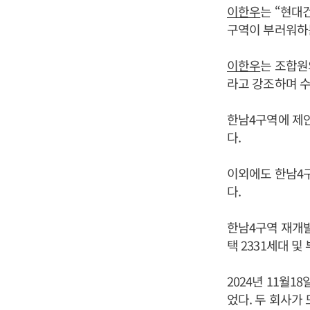
이한우
는 “현대
구역이 부러워하
이한우
는 조합원
라고 강조하며 수
한남4구역에 제
다.
이외에도 한남4
다.
한남4구역 재개발사
택 2331세대 
2024년 11월
었다. 두 회사가