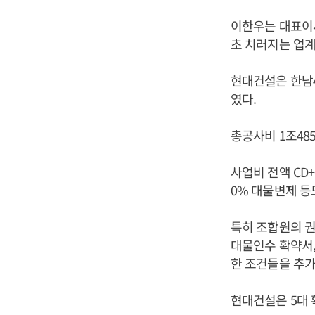
이한우
는 대표이
초 치러지는 업계
현대건설은 한남
였다.
총공사비 1조48
사업비 전액 CD+
0% 대물변제 등
특히 조합원의 권
대물인수 확약서,
한 조건들을 추가
현대건설은 5대 