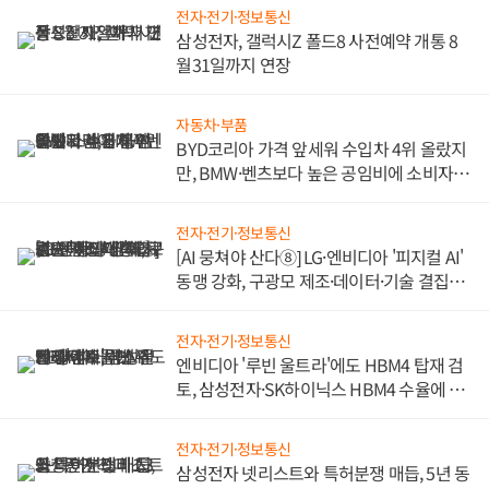
전자·전기·정보통신
삼성전자, 갤럭시Z 폴드8 사전예약 개통 8
월31일까지 연장
자동차·부품
BYD코리아 가격 앞세워 수입차 4위 올랐지
만, BMW·벤츠보다 높은 공임비에 소비자
불만 폭발
전자·전기·정보통신
[AI 뭉쳐야 산다⑧] LG·엔비디아 '피지컬 AI'
동맹 강화, 구광모 제조·데이터·기술 결집
해 종합 로보틱스 기업으로
전자·전기·정보통신
엔비디아 '루빈 울트라'에도 HBM4 탑재 검
토, 삼성전자·SK하이닉스 HBM4 수율에 주
도권 갈린다
전자·전기·정보통신
삼성전자 넷리스트와 특허분쟁 매듭, 5년 동