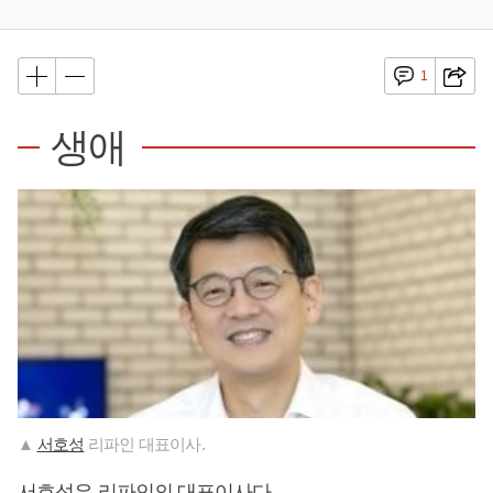
1
생애
▲
서호성
리파인 대표이사.
서호성
은 리파인의 대표이사다.