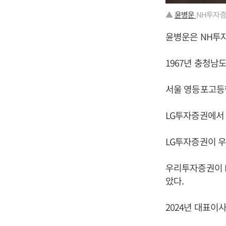
▲
윤병운
NH투자증
윤병운은 NH투
1967년 충청남
서울 영등포고등
LG투자증권에서
LG투자증권이 
우리투자증권이 
았다.
2024년 대표이