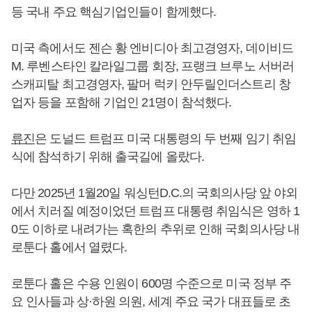
등 국내 주요 핵심기업인들이 함께했다.
미국 측에서도 젠슨 황 엔비디아 최고경영자, 데이비드
M. 루벤스타인 칼라일그룹 회장, 프랭크 브루노 서버러
스캐피탈 최고경영자, 팔머 럭키 안두릴인더스트리 창
업자 등을 포함해 기업인 21명이 참석했다.
류진
은 도널드 트럼프 미국 대통령의 두 번째 임기 취임
식에 참석하기 위해 출국길에 올랐다.
다만 2025년 1월20일 워싱턴D.C.의 국회의사당 앞 야외
에서 치러질 예정이었던 트럼프 대통령 취임식은 영하 1
0도 이하로 내려가는 혹한의 추위로 인해 국회의사당 내
로툰다 홀에서 열렸다.
로툰다 홀은 수용 인원이 600명 수준으로 미국 정부 주
요 인사들과 상·하원 의원, 세계 주요 국가 대표들로 초