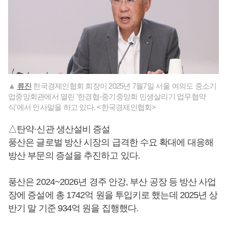
▲
류진
한국경제인협회 회장이 2025년 7월7일 서울 여의도 중소기
업중앙회관에서 열린 '한경협-중기중앙회 민생살리기 업무협약
식'에서 인사말을 하고 있다. <한국경제인협회>
△탄약·신관 생산설비 증설
풍산은 글로벌 방산 시장의 급격한 수요 확대에 대응해
방산 부문의 증설을 추진하고 있다.
풍산은 2024~2026년 경주 안강, 부산 공장 등 방산 사업
장에 증설에 총 1742억 원을 투입키로 했는데 2025년 상
반기 말 기준 934억 원을 집행했다.