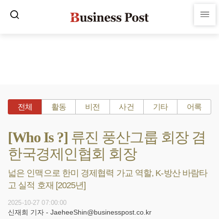
전체
활동
비전
사건
기타
어록
[Who Is ?] 류진 풍산그룹 회장 겸
한국경제인협회 회장
넓은 인맥으로 한미 경제협력 가교 역할, K-방산 바람타
고 실적 호재 [2025년]
2025-10-27 07:00:00
신재희 기자 - JaeheeShin@businesspost.co.kr