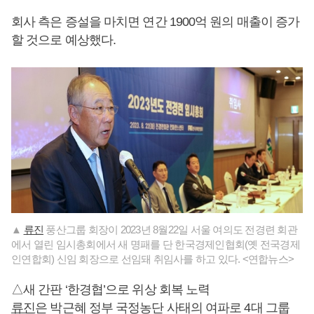
회사 측은 증설을 마치면 연간 1900억 원의 매출이 증가
할 것으로 예상했다.
▲
류진
풍산그룹 회장이 2023년 8월22일 서울 여의도 전경련 회관
에서 열린 임시총회에서 새 명패를 단 한국경제인협회(옛 전국경제
인연합회) 신임 회장으로 선임돼 취임사를 하고 있다. <연합뉴스>
△새 간판 ‘한경협’으로 위상 회복 노력
류진
은 박근혜 정부 국정농단 사태의 여파로 4대 그룹