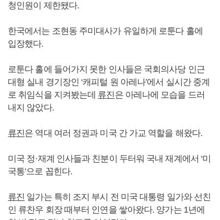
청인원이 제한됐다.
한국에서는 조현동 주미대사가 유일하게 로툰다 홀에
입장했다.
로툰다 홀에 들어가지 못한 인사들은 국회의사당 인근
대형 실내 경기장인 ‘캐피털 원 아레나’에서 실시간 중계
로 취임식을 지켜봤는데
류진
은 아레나에 모습을 드러
내지 않았다.
류진
은 역대 여러 정권과 미국 간 가교 역할을 해왔다.
미국 정·재계 인사들과 친분이 두터워 국내 재계에서 ‘미
국통’으로 꼽힌다.
류진
일가는 특히 조지 부시 전 미국 대통령 일가와 선친
인 류찬우 회장 때부터 인연을 쌓아왔다. 양가는 1년에