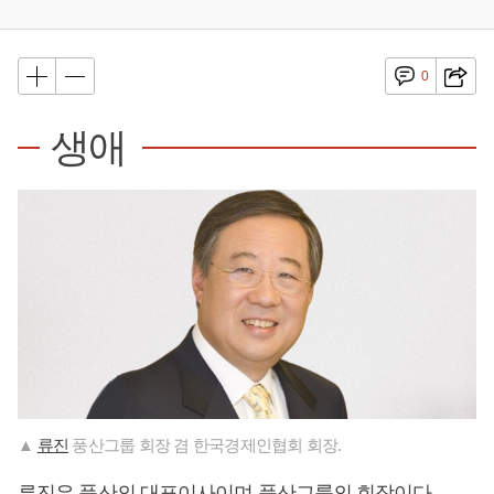
0
생애
▲
류진
풍산그룹 회장 겸 한국경제인협회 회장.
류진
은 풍산의 대표이사이며 풍산그룹의 회장이다.