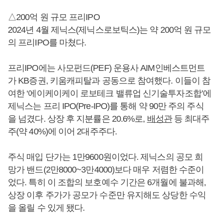
△200억 원 규모 프리IPO
2024년 4월 제닉스(제닉스로보틱스)는 약 200억 원 규모
의 프리IPO를 마쳤다.
프리IPO에는 사모펀드(PEF) 운용사 AIM인베스트먼트
가 KB증권, 키움캐피탈과 공동으로 참여했다. 이들이 참
여한 ‘에이케이케이 로보테크 밸류업 신기술투자조합’에
제닉스는 프리 IPO(Pre-IPO)를 통해 약 90만 주의 주식
을 넘겼다. 상장 후 지분률은 20.6%로,
배성관
등 최대주
주(약 40%)에 이어 2대주주다.
주식 매입 단가는 1만9600원이었다. 제닉스의 공모 희
망가 밴드(2만8000~3만4000)보다 매우 저렴한 수준이
었다. 특히 이 조합의 보호예수 기간은 6개월에 불과해,
상장 이후 주가가 공모가 수준만 유지해도 상당한 수익
을 올릴 수 있게 됐다.