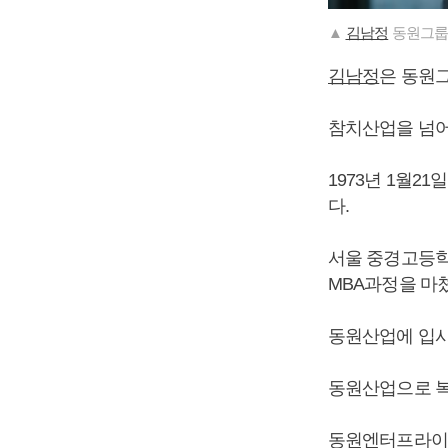
▲
김남정
동원그룹 
김남정
은 동원
참치산업을 넘어
1973년 1월2
다.
서울 중경고등
MBA과정을 마
동원산업에 입사
동원산업으로 복
동원엔터프라이 