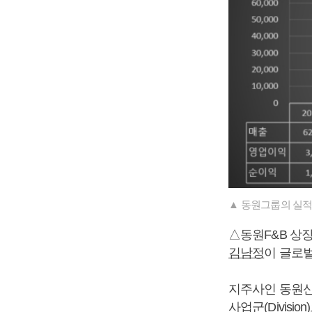
▲ 동원그룹의 실적
△동원F&B 상장
김남정
이 글로벌
지주사인 동원산
사업군(Divis