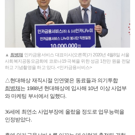
▲
최병채
인카금융서비스 대표이사(오른쪽)가 2020년 4월8일 서울
사회복지공동모금회에 코로나19 극복을 위한 성금 1천만 원을 전달
하고 기념촬영을 하고 있다. <인카금융서비스>
△현대해상 재직시절 인연맺은 동료들과 의기투합
최병채
는 1988년 현대해상에 입사해 10년 이상 사업부
와 마케팅 부서에서 일했다.
36세에 최연소 사업부장에 올랐을 정도로 업무능력을
인정받았다.