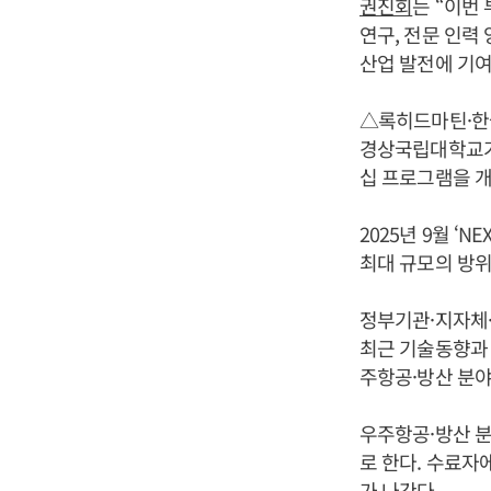
권진회
는 “이번
연구, 전문 인력
산업 발전에 기여
△록히드마틴·한
경상국립대학교가 
십 프로그램을 개
2025년 9월 ‘
최대 규모의 방
정부기관·지자체
최근 기술동향과
주항공·방산 분야
우주항공·방산 분
로 한다. 수료
가 나간다.