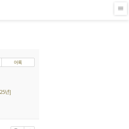
어록
25년]