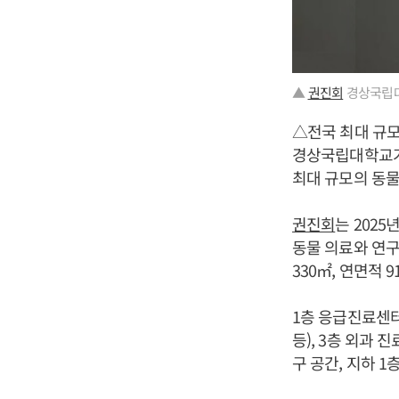
▲
권진회
경상국립대학
△전국 최대 규
경상국립대학교가
최대 규모의 동
권진회
는 202
동물 의료와 연구
330㎡, 연면적 
1층 응급진료센
등), 3층 외과
구 공간, 지하 