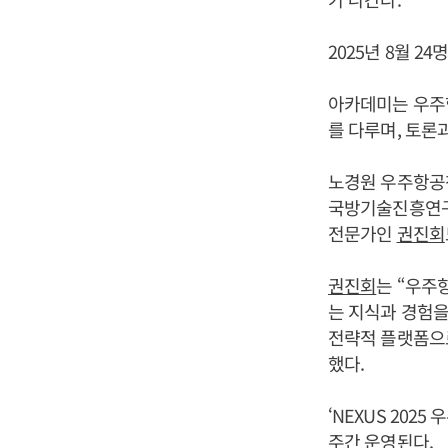
2025년 8월 2
아카데미는 우주항
를 다루며, 토론
노경원 우주항공청
국방기술진흥연구
전문가인
권진회
권진회
는 “우주
는 지식과 경험
전략적 플랫폼으로
했다.
‘NEXUS 202
주간 운영된다.