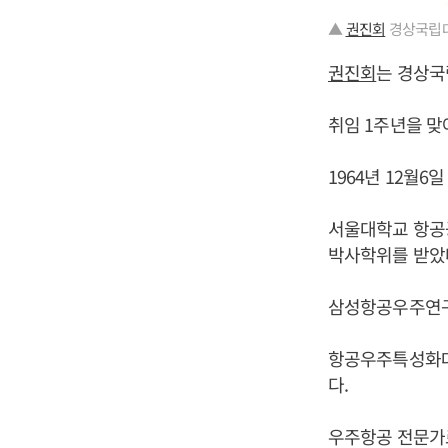
▲
권진회
경상국립대
권진회
는 경상국
취임 1주년을 맞
1964년 12월6
서울대학교 항공
박사학위를 받았
삼성항공우주연구
항공우주특성화대
다.
우주항공 전문가