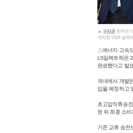
▲
구자균
한국전기산
개막한 '2024 일렉
△에너지 고속도
LS일렉트릭은 2
완료했다고 발표
국내에서 개발된
입을 예정하고 
초고압직류송전 
한 뒤 최종 소
기존 교류 송전