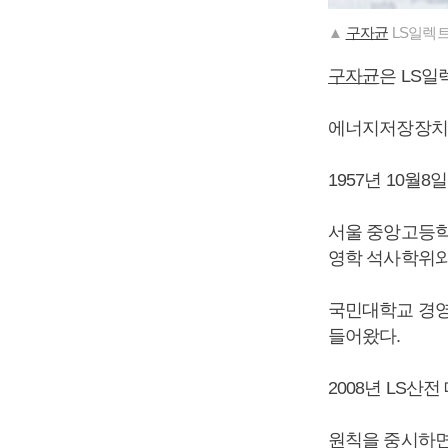
▲
구자균
LS일렉트
구자균
은 LS
에너지저장장치와
1957년 10월
서울 중앙고등학
영학 석사학위와
국민대학교 경영
들어왔다.
2008년 LS산
원칙을 중시하면