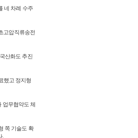
 네 차례 수주
형 초고압직류송전
 국산화도 추진
료했고 정지형
와 업무협약도 체
 쪽 기술도 확
.