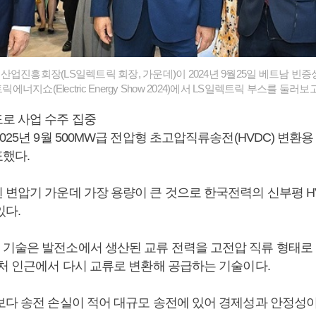
업진흥회장(LS일렉트릭 회장, 가운데)이 2024년 9월25일 베트남 빈증성
트릭에너지쇼(Electric Energy Show 2024)에서 LS일렉트릭 부스를 둘러
로 사업 수주 집중
025년 9월 500MW급 전압형 초고압직류송전(HVDC) 변환
했다.
 변압기 가운데 가장 용량이 큰 것으로 한국전력의 신부평 H
있다.
기술은 발전소에서 생산된 교류 전력을 고전압 직류 형태로
비처 인근에서 다시 교류로 변환해 공급하는 기술이다.
보다 송전 손실이 적어 대규모 송전에 있어 경제성과 안정성이