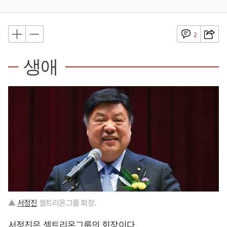
2
생애
▲
서정진
셀트리온그룹 회장.
서정진
은 셀트리온그룹의 회장이다.