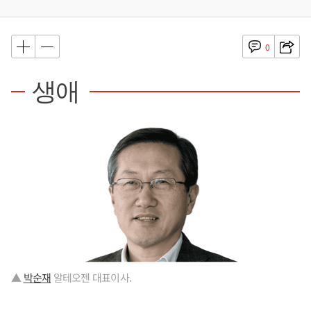
0
생애
▲
박순재
알테오젠 대표이사.