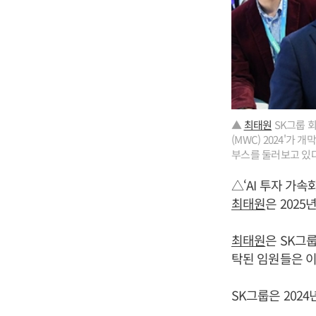
▲
최태원
SK그룹 회
(MWC) 2024'가
부스를 둘러보고 있다
△‘AI 투자 가속
최태원
은 202
최태원
은 SK그
탁된 임원들은 이
SK그룹은 2024