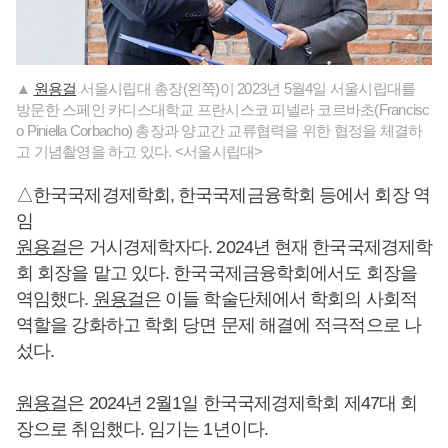
▲
원용걸
서울시립대 총장(왼쪽)이 2023년 5월4일 서울시립대를
방문한 스페인 카디스대학교 프란시스코 피넬라 코르바초(Francisc
o Piniella Corbacho) 총장과 양교간 교류협력을 위한 협정을 체결하
고 기념촬영을 하고 있다. <서울시립대>
△한국국제경제학회, 한국국제금융학회 등에서 회장 역
임
원용걸
은 거시경제학자다. 2024년 현재 한국국제경제학
회 회장을 맡고 있다. 한국국제금융학회에서도 회장을
역임했다.
원용걸
은 이들 학술단체에서 학회의 사회적
역할을 강화하고 학회 당면 문제 해결에 적극적으로 나
섰다.
원용걸
은 2024년 2월1일 한국국제경제학회 제47대 회
장으로 취임했다. 임기는 1년이다.