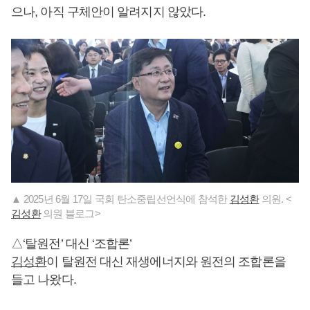
으나, 아직 구체안이 알려지지 않았다.
▲ 2025년 6월 17일 국회 탄소중립선언식에 참석한
김성환
의원. <
김성환
의원 블로그>
△‘탈원전’ 대신 ‘조합론’
김성환
이 탈원전 대신 재생에너지와 원전의 조합론을
들고 나왔다.