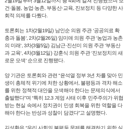
2월19일부터 3월12일까지 총 4회에 걸쳐 진행됐으며 보
건·돌봄, 농업·농촌, 부동산·교육, 진보정치 등 다양한 사
회적 의제를 다뤘다.
토론회는 1차(2월19일) 남인순 의원 주관 ‘공공의료 확
충과 돌봄‘, 2차(2월26일) 임미애 의원 주관 ‘농업과 농촌
의 미래‘, 3차(3월5일) 김남근·진선미 의원 주관 ‘부동산
과 교육‘, 4차(3월12일) 강훈식 의원 주관 ‘진보정치의 새
로운 모색‘ 순으로 진행됐다.
양 기관은 토론회와 관련 “윤석열 정부 3년 차를 맞아 민
생이 총체적 위기에 처한 상황에서, 불평등과 격차 해소
를 위한 정책적 대안을 모색해야 한다는 문제의식에서
출발했다”며 “특히 12.3 계엄 사태 이후 민주주의가 위협
받는 현실 속에서 정치권이 민생 회복을 위한 역할을 다
해야 한다는 반성과 성찰이 담겼다”고 설명했다.
김성환
은 “우리 사회의 불평등 문제를 해결하기 위한 실