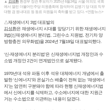
▲
김성환
환경부 장관 후보자가 2025년 6월24일 서울 여의도 국회
에서 열린 더불어민주당 의원총회에 참석하며 김병기 당 대표 직무
대행 겸 원내대표 등 동료 의원들의 축하를 받고 있다. <연합뉴스>
△재생에너지 3법 대표발의
김성환
은 재생에너지 시대를 앞당기기 위한 재생에너지
3법(신재생에너지 분리법, 그린수소 지원법, 전기차 양
방향충전 의무화법)을 2024년 7월19일 대표발의했다.
‘신-재생에너지 분리법’은 신재생에너지법 개정안과 수
소법 개정안 2건이 연계법안으로 설계됐다.
1970년대 석유 파동 이후 석유 대체에너지 개념에서 출
발한 ‘신에너지’와 온실가스 배출이 전혀 없는 ‘재생에너
지’는 엄연히 구분돼야 함에 따라 현행 신재생에너지법
에서 신에너지를 삭제하고, 수소에너지에 대한 지원근
거는 수소법으로 이관하는 내용이 담겼다.