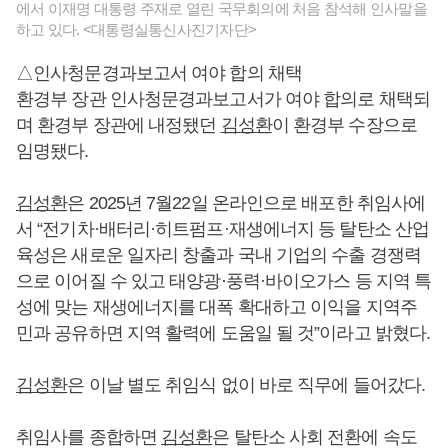
에서 이재명 대통령 주재로 열린 국무회의에 처음 참석해 인사말을
하고 있다. <대통령실통신사진기자단>
△인사청문경과보고서 여야 합의 채택
환경부 장관 인사청문경과보고서가 여야 합의로 채택되
며 환경부 장관에 내정됐던
김성환
이 환경부 수장으로
임명됐다.
김성환
은 2025년 7월22일 온라인으로 배포한 취임사에
서 “전기차·배터리·히트펌프·재생에너지 등 탈탄소 산업
육성은 새로운 일자리 창출과 국내 기업의 수출 경쟁력
으로 이어질 수 있고 태양광·풍력·바이오가스 등 지역 특
성에 맞는 재생에너지를 대폭 확대하고 이익을 지역주
민과 공유하면 지역 활력에 도움일 될 것”이라고 밝혔다.
김성환
은 이날 별도 취임식 없이 바로 직무에 들어갔다.
취임사를 종합하면
김성환
은 탈탄소 사회 전환에 속도