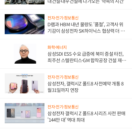
대건설·대우건설에 다가오는 '약속의 시간'
전자·전기·정보통신
D램과 HBM 내년 물량도 '품절', 고객사 위
기감이 삼성전자 SK하이닉스 협상력 더 키
워
화학·에너지
삼성SDI ESS 수요 급증에 북미 증설 타진,
최주선 스텔란티스·GM 합작공장 건설 재추
진하나
전자·전기·정보통신
삼성전자, 갤럭시Z 폴드8 사전예약 개통 8
월31일까지 연장
전자·전기·정보통신
삼성전자 갤럭시 Z 폴드8 시리즈 사전 판매
'144만 대' 역대 최대