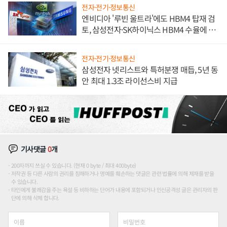
전자·전기·정보통신
엔비디아 '루빈 울트라'에도 HBM4 탑재 검
토, 삼성전자·SK하이닉스 HBM4 수율에 주
도권 갈린다
전자·전기·정보통신
삼성전자 넷리스트와 특허분쟁 매듭, 5년 동
안 최대 1.3조 라이선스비 지급
기사댓글
0
개
200자까지 쓰실 수 있습니다. (현재 0 byte / 최대 400byte)
저작권 등 다른 사람의 권리를 침해하거나 명예를 훼손하는 댓글은 관련 법률에 의해 제재를 받을
수 있습니다.
타인에게 불쾌감을 주는 욕설 등 비하하는 단어가 내용에 포함되거나 인신공격성 글은 관리자의 판
단에 의해 삭제 합니다.