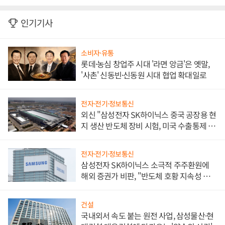
인기기사
소비자·유통
롯데·농심 창업주 시대 '라면 앙금'은 옛말,
'사촌' 신동빈·신동원 시대 협업 확대일로
전자·전기·정보통신
외신 "삼성전자 SK하이닉스 중국 공장용 현
지 생산 반도체 장비 시험, 미국 수출통제 대
비"
전자·전기·정보통신
삼성전자 SK하이닉스 소극적 주주환원에
해외 증권가 비판, "반도체 호황 지속성 의
문"
건설
국내외서 속도 붙는 원전 사업, 삼성물산·현