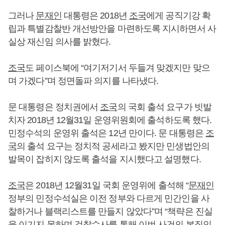
그러나
문재인
대통령은 2018년
조국
에게 공직기강 확
립과 특별감찰반 개선방안을 마련하도록 지시하면서 사
실상 재신임 의사를 밝혔다.
조국
도 페이스북에 “여기저기서 두들겨 맞겠지만 맞으
며 가겠다”며 정면돌파 의지를 나타냈다.
문 대통령은 정치권에서
조국
의 국회 출석 요구가 빗발
치자 2018년 12월31일 운영위원회에 출석하도록 했다.
민정수석의 운영위 출석은 12년 만이다. 문 대통령은
조
국
의 출석 요구는 정치적 공세라고 봤지만 민생법안의
발목이 잡히지 않도록 출석을 지시했다고 설명했다.
조국
은 2018년 12월31일 국회 운영위에 출석해 “
문재인
정부의 민정수석실은 이전 정부와 다르게 민간인을 사
찰하거나 블랙리스트를 만들지 않았다”며 “책략은 진실
을 이기지 못하며 검찰수사를 통해 이번 사건의 본질인