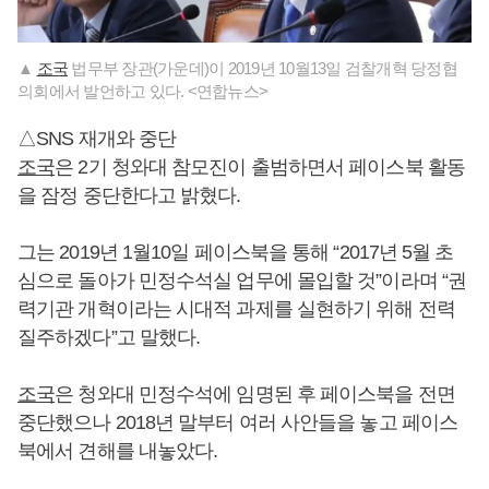
▲
조국
법무부 장관(가운데)이 2019년 10월13일 검찰개혁 당정협
의회에서 발언하고 있다. <연합뉴스>
△SNS 재개와 중단
조국
은 2기 청와대 참모진이 출범하면서 페이스북 활동
을 잠정 중단한다고 밝혔다.
그는 2019년 1월10일 페이스북을 통해 “2017년 5월 초
심으로 돌아가 민정수석실 업무에 몰입할 것”이라며 “권
력기관 개혁이라는 시대적 과제를 실현하기 위해 전력
질주하겠다”고 말했다.
조국
은 청와대 민정수석에 임명된 후 페이스북을 전면
중단했으나 2018년 말부터 여러 사안들을 놓고 페이스
북에서 견해를 내놓았다.