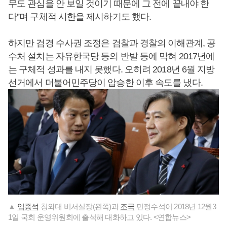
무도 관심을 안 보일 것이기 때문에 그 전에 끝내야 한
다”며 구체적 시한을 제시하기도 했다.
하지만 검경 수사권 조정은 검찰과 경찰의 이해관계, 공
수처 설치는 자유한국당 등의 반발 등에 막혀 2017년에
는 구체적 성과를 내지 못했다. 오히려 2018년 6월 지방
선거에서 더불어민주당이 압승한 이후 속도를 냈다.
▲
임종석
청와대 비서실장(왼쪽)과
조국
민정수석이 2018년 12월3
1일 국회 운영위원회에 출석해 대화하고 있다. <연합뉴스>