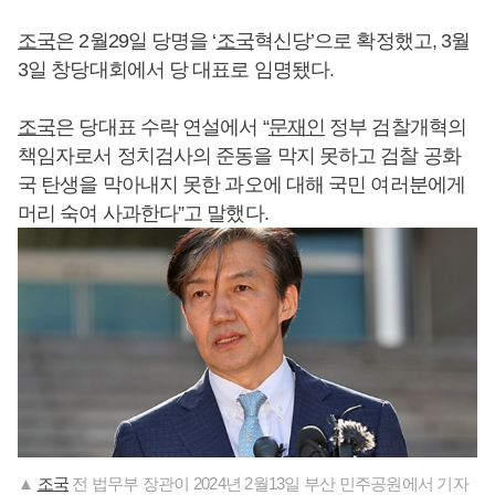
조국
은 2월29일 당명을 ‘
조국
혁신당’으로 확정했고, 3월
3일 창당대회에서 당 대표로 임명됐다.
조국
은 당대표 수락 연설에서 “
문재인
정부 검찰개혁의
책임자로서 정치검사의 준동을 막지 못하고 검찰 공화
국 탄생을 막아내지 못한 과오에 대해 국민 여러분에게
머리 숙여 사과한다”고 말했다.
▲
조국
전 법무부 장관이 2024년 2월13일 부산 민주공원에서 기자