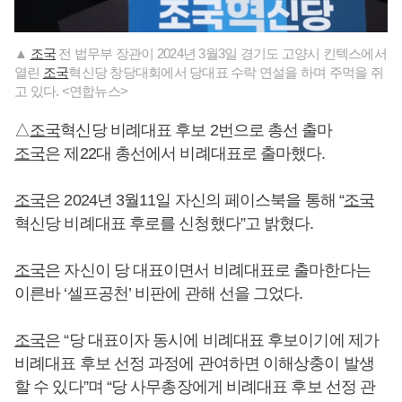
▲
조국
전 법무부 장관이 2024년 3월3일 경기도 고양시 킨텍스에서
열린
조국
혁신당 창당대회에서 당대표 수락 연설을 하며 주먹을 쥐
고 있다. <연합뉴스>
△
조국
혁신당 비례대표 후보 2번으로 총선 출마
조국
은 제22대 총선에서 비례대표로 출마했다.
조국
은 2024년 3월11일 자신의 페이스북을 통해 “
조국
혁신당 비례대표 후로를 신청했다”고 밝혔다.
조국
은 자신이 당 대표이면서 비례대표로 출마한다는
이른바 ‘셀프공천’ 비판에 관해 선을 그었다.
조국
은 “당 대표이자 동시에 비례대표 후보이기에 제가
비례대표 후보 선정 과정에 관여하면 이해상충이 발생
할 수 있다”며 “당 사무총장에게 비례대표 후보 선정 관