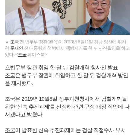
▲
조국
전 법무부 장관(왼쪽)이 2023년 6월11일 경남 양산에 위치
한
문재인
전 대통령의 책방에서 책방지기를 한 뒤 사진촬영을 하고
있다. <
조국
페이스북>
△법무부 장관 취임 한 달 뒤 검찰개혁 청사진 발표
조국
은 법무부 장관에 취임하고 한 달 뒤 검찰개혁 방안
을 제시했다.
조국
은 2019년 10월8일 정부과천청사에서 검찰개혁을
위한 '신속 추진과제'를 선정해 관련 규정 개정 작업에 나
서겠다고 밝혔다.
조국
이 발표한 신속 추진과제에는 검찰 직접수사 부서