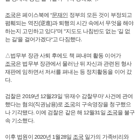
조국
은 페이스북에 “
문재인
정부의 모든 것이 부정되고
폄훼되는 역진(逆進)과 퇴행의 시간 속에서 무엇을 해야
하는지 고민하고 있다”며 "지도도 나침반도 없는 '길 없
는 길'을 걸어가겠다“고 다짐했다.
△법무부 장관 사퇴 후에도 책 펴내며 활동 이어가
조국
은 법무부 장관에서 물러난 뒤 자신과 관련된 형사
재판에 임하면서 저서를 펴내는 등 정치활동을 이어 갔
다.
검찰은 2019년 12월23일 '유재수 감찰무마' 사건에 관여
했다는 혐의(직권남용)로
조국
의 구속영장을 청구했으
나 기각됐다. 이에 검찰은 같은 해 12월31일
조국
을 불구
속 기소했다.
이후 법원이 2020년 1월28일
조국
일가의 가족비리와