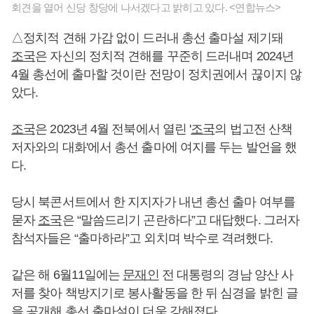
회견을 열어 신당 창당에 나서겠다고 밝히고 있다. <연합뉴스>
△정치적 견해 가감 없이 드러내 총선 출마설 제기돼
조국
은 자신의 정치적 견해를 꾸준히 드러내며 2024년
4월 총선에 출마할 것이란 전망이 정치권에서 끊이지 않
았다.
조국
은 2023년 4월 전북에서 열린 '
조국
의 법고전 산책
저자와의 대화'에서 총선 출마에 여지를 두는 발언을 했
다.
당시 북콘서트에서 한 지지자가 내년 총선 출마 여부를
묻자
조국
은 “말씀드리기 곤란하다”고 대답했다. 그러자
참석자들은 “출마하라”고 외치며 박수로 격려했다.
같은 해 6월11일에는
문재인
전 대통령의 경남 양산 사
저를 찾아 책방지기로 봉사활동을 한 뒤 심경을 밝힌 글
을 공개해 총선 출마설이 더욱 강해졌다.