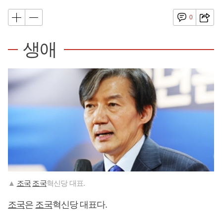
0
생애
▲
조국
조국
혁신당 대표.
조국
은
조국
혁신당 대표다.