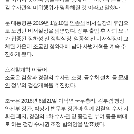
김 수사관의 비위행위가 명확해질 것”이라고 말했다.
문 대통령은 2019년 1월10일
임종석
비서실장의 후임으
로 노영민 비서실장을 임명했다. 정부 출범 후 사퇴 요구
가 집중된 장하성 전 정책실장,
임종석
전 비서실장이 교
체된 가운데
조국
만 청와대에 남아 사법개혁을 계속 추
진하게 됐다.
△검찰개혁 이끌어
조국
은 검찰과 경찰의 수사권 조정, 공수처 설치 등
문재
인
정부의 검찰개혁을 추진했다.
조국
은 2018년 6월21일 이낙연 국무총리,
김부겸
행정
안전부 장관,
박상기
법무부 장관과 함께 검찰의 수사 지
휘권 폐지, 경찰의 1차 수사권 및 종결권 부여 등을 뼈대
로 하는 검경 수사권 조정 합의안을 발표했다.