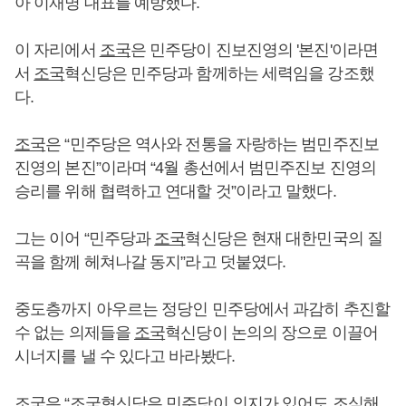
아 이재명 대표를 예방했다.
이 자리에서
조국
은 민주당이 진보진영의 '본진'이라면
서
조국
혁신당은 민주당과 함께하는 세력임을 강조했
다.
조국
은 “민주당은 역사와 전통을 자랑하는 범민주진보
진영의 본진”이라며 “4월 총선에서 범민주진보 진영의
승리를 위해 협력하고 연대할 것”이라고 말했다.
그는 이어 “민주당과
조국
혁신당은 현재 대한민국의 질
곡을 함께 헤쳐나갈 동지”라고 덧붙였다.
중도층까지 아우르는 정당인 민주당에서 과감히 추진할
수 없는 의제들을
조국
혁신당이 논의의 장으로 이끌어
시너지를 낼 수 있다고 바라봤다.
조국
은 “
조국
혁신당은 민주당이 의지가 있어도 조심해