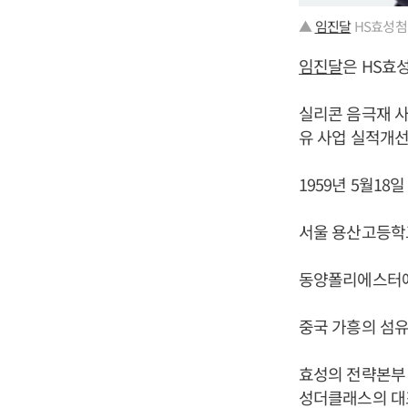
▲
임진달
HS효성첨
임진달
은 HS효
실리콘 음극재 
유 사업 실적개선
1959년 5월18
서울 용산고등학
동양폴리에스터에
중국 가흥의 섬유
효성의 전략본부
성더클래스의 대