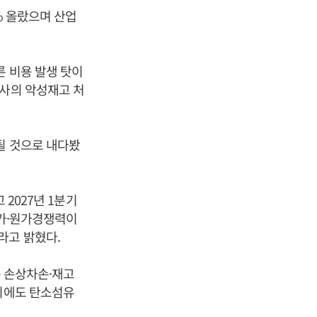
% 올랐으며 산업
른 비용 발생 탓이
용사의 악성재고 처
될 것으로 내다봤
 2027년 1분기
판가·원가경쟁력이
라고 밝혔다.
는 손상차손·재고
반기에도 탄소섬유