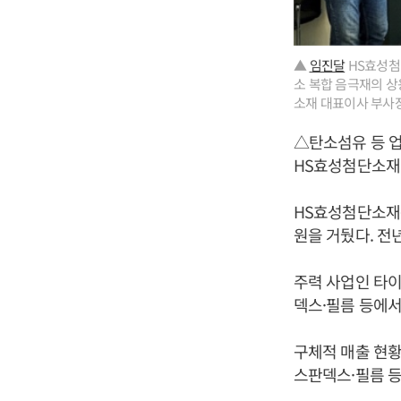
▲
임진달
HS효성첨단
소 복합 음극재의 상
소재 대표이사 부사장(
△탄소섬유 등 업
HS효성첨단소재가
HS효성첨단소재는 
원을 거뒀다. 전년
주력 사업인 타
덱스·필름 등에서
구체적 매출 현황
스판덱스·필름 등에