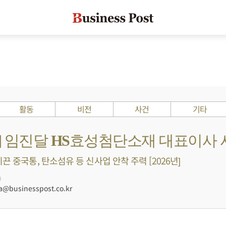
활동
비전
사건
기타
s ?] 임진달 HS효성첨단소재 대표이사
끈 중국통, 탄소섬유 등 신사업 안착 주력 [2026년]
0
businesspost.co.kr