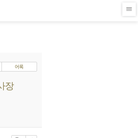
어록
 사장