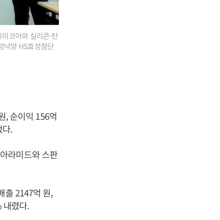
 유미코아와 실리콘-탄
 성낙양 HS효성첨단
, 순이익 156억
했다.
·아라미드와 스판
 2147억 원,
% 내렸다.