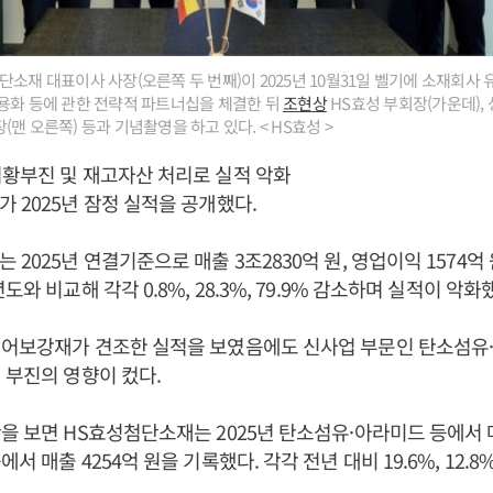
소재 대표이사 사장(오른쪽 두 번째)이 2025년 10월31일 벨기에 소재회사
용화 등에 관한 전략적 파트너십을 체결한 뒤
조현상
HS효성 부회장(가운데),
맨 오른쪽) 등과 기념촬영을 하고 있다. < HS효성 >
황부진 및 재고자산 처리로 실적 악화
 2025년 잠정 실적을 공개했다.
2025년 연결기준으로 매출 3조2830억 원, 영업이익 1574억 원
도와 비교해 각각 0.8%, 28.3%, 79.9% 감소하며 실적이 악화
이어보강재가 견조한 실적을 보였음에도 신사업 부문인 탄소섬유
 부진의 영향이 컸다.
을 보면 HS효성첨단소재는 2025년 탄소섬유·아라미드 등에서 매출
서 매출 4254억 원을 기록했다. 각각 전년 대비 19.6%, 12.8