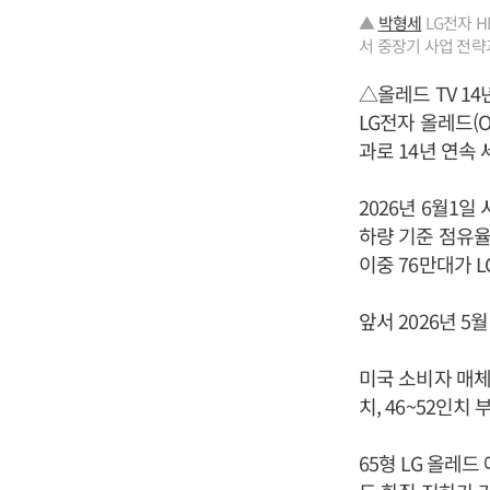
▲
박형세
LG전자 H
서 중장기 사업 전략
△올레드 TV 14
LG전자 올레드(O
과로 14년 연속
2026년 6월1일
하량 기준 점유율 
이중 76만대가 
앞서 2026년 5
미국 소비자 매체 
치, 46~52인치
65형 LG 올레드