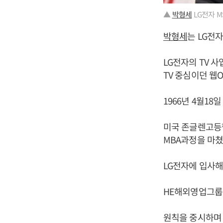
▲
박형세
LG전자 
박형세
는 LG전
LG전자의 TV 
TV 중심이던 웹
1966년 4월18
미국 존글렌고등
MBA과정을 마쳤
LG전자에 입사해
HE해외영업그룹장
원칙을 중시하며 