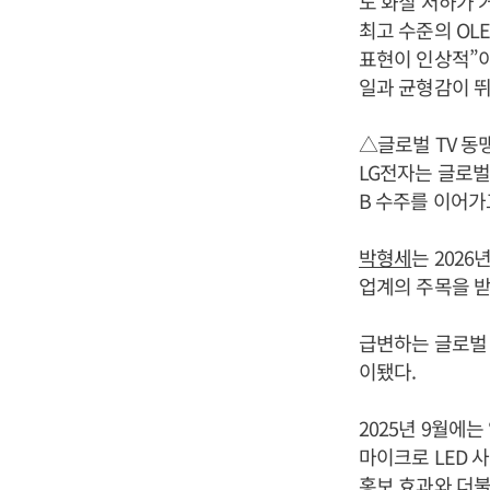
도 화질 저하가 
최고 수준의 OLE
표현이 인상적”이
일과 균형감이 뛰
△글로벌 TV 동맹
LG전자는 글로벌
B 수주를 이어가
박형세
는 2026
업계의 주목을 받
급변하는 글로벌 
이됐다.
2025년 9월에
마이크로 LED 
홍보 효과와 더불