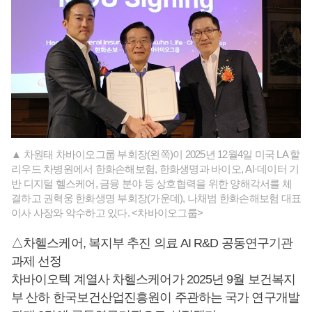
▲ 차원태 차바이오그룹 부회장(왼쪽)이 2025년 12월4일 미국 LA 할
리우드 차병원에서 한화손해보험, 한화생명과 바이오, AI·데이터 기
반 디지털 헬스케어, 금융 분야 등 상호협력을 위한 양해각서를 체
결하고 권혁웅 한화생명 부회장(가운데), 나채범 한화손해보험 대표
이사 사장와 악수하고 있다. <차바이오그룹>
△차헬스케어, 복지부 추진 의료 AI R&D 공동연구기관
과제 선정
차바이오텍 계열사 차헬스케어가 2025년 9월 보건복지
부 산하 한국보건산업진흥원이 주관하는 국가 연구개발